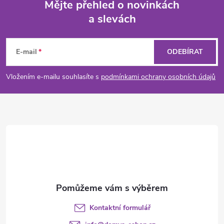
Mějte přehled o novinkách
a slevách
Z
á
E-mail
ODEBÍRAT
p
Vložením e-mailu souhlasíte s
podmínkami ochrany osobních údajů
a
t
í
Kontaktní formulář