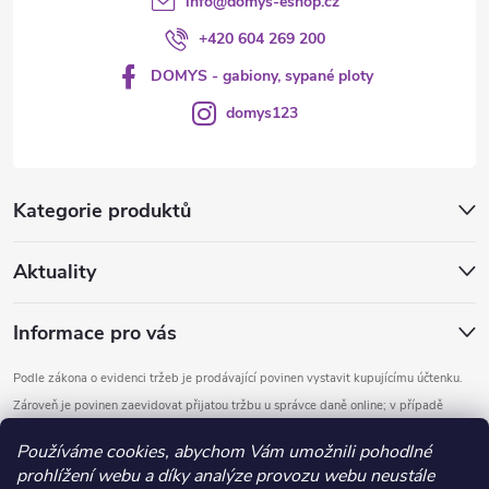
info
@
domys-eshop.cz
+420 604 269 200
DOMYS - gabiony, sypané ploty
domys123
Kategorie produktů
Aktuality
Informace pro vás
Podle zákona o evidenci tržeb je prodávající povinen vystavit kupujícímu účtenku.
Zároveň je povinen zaevidovat přijatou tržbu u správce daně online; v případě
technického výpadku pak nejpozději do 48 hodin.
Používáme cookies, abychom Vám umožnili pohodlné
prohlížení webu a díky analýze provozu webu neustále