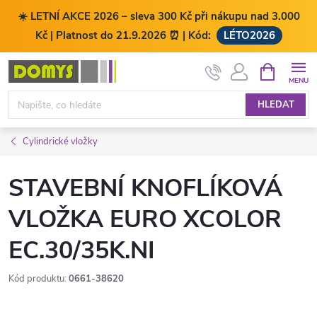
☀️ LETNÍ AKCE 2026 – sleva 300 Kč při nákupu nad 3.000
Kč | Platnost do 21.9.2026 ⏰ | Kód:
LÉTO2026
Přejít
NÁKUPNÍ
KOŠÍK
na
obsah
HLEDAT
Cylindrické vložky
STAVEBNÍ KNOFLÍKOVÁ
VLOŽKA EURO XCOLOR
EC.30/35K.NI
Kód produktu:
0661-38620