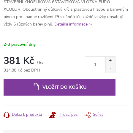
STAVEBNÍ KNOFLÍKOVÁ 6STAVÍTKOVÁ VLOŽKA EURO
XCOLOR. Oboustranný důlkový klíč s plastovou hlavou a barevným
pinem pro snadné rozlišení. Příslušné klíče každé vložky obsahují
vždy 5 různých barev pinů.
Detailní informace
2-3 pracovní dny
381 Kč
/ ks
314,88 Kč bez DPH
Měrná
cena:
VLOŽIT DO KOŠÍKU
Dotaz k produktu
Hlídací pes
Sdílet