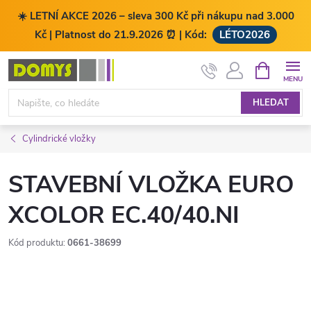
☀️ LETNÍ AKCE 2026 – sleva 300 Kč při nákupu nad 3.000
Kč | Platnost do 21.9.2026 ⏰ | Kód:
LÉTO2026
Přejít
NÁKUPNÍ
KOŠÍK
na
obsah
HLEDAT
Cylindrické vložky
STAVEBNÍ VLOŽKA EURO
XCOLOR EC.40/40.NI
Kód produktu:
0661-38699