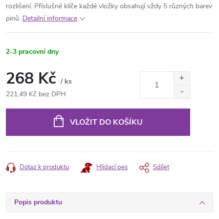
rozlišení. Příslušné klíče každé vložky obsahují vždy 5 různých barev
pinů.
Detailní informace
2-3 pracovní dny
268 Kč
/ ks
221,49 Kč bez DPH
Měrná
cena:
VLOŽIT DO KOŠÍKU
Dotaz k produktu
Hlídací pes
Sdílet
Popis produktu