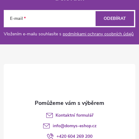
Z
á
E-mail
ODEBÍRAT
p
Vložením e-mailu souhlasíte s
podmínkami ochrany osobních údajů
a
t
í
Kontaktní formulář
info
@
domys-eshop.cz
+420 604 269 200