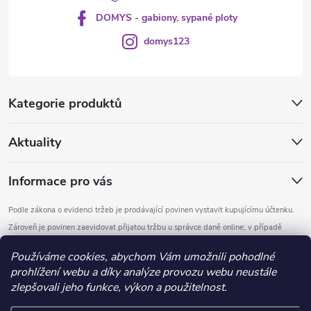
DOMYS - gabiony, sypané ploty
domys123
Kategorie produktů
Aktuality
Informace pro vás
Podle zákona o evidenci tržeb je prodávající povinen vystavit kupujícímu účtenku.
Zároveň je povinen zaevidovat přijatou tržbu u správce daně online; v případě
technického výpadku pak nejpozději do 48 hodin.
Používáme cookies, abychom Vám umožnili pohodlné
prohlížení webu a díky analýze provozu webu neustále
Copyright 2026
DOMYS
. Všechna práva vyhrazena.
Upravit nastavení
zlepšovali jeho funkce, výkon a použitelnost.
cookies