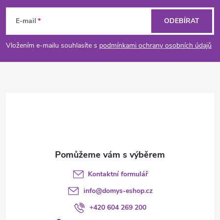
á
E-mail
ODEBÍRAT
p
Vložením e-mailu souhlasíte s
podmínkami ochrany osobních údajů
a
t
í
Kontaktní formulář
info
@
domys-eshop.cz
+420 604 269 200