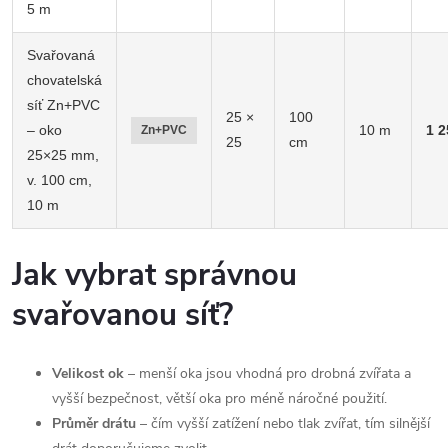
5 m
Svařovaná
chovatelská
síť Zn+PVC
25 ×
100
– oko
10 m
1 2
Zn+PVC
25
cm
25×25 mm,
v. 100 cm,
10 m
Jak vybrat správnou
svařovanou síť?
Velikost ok
– menší oka jsou vhodná pro drobná zvířata a
vyšší bezpečnost, větší oka pro méně náročné použití.
Průměr drátu
– čím vyšší zatížení nebo tlak zvířat, tím silnější