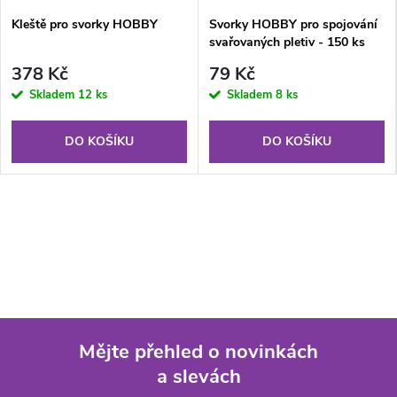
Kleště pro svorky HOBBY
Svorky HOBBY pro spojování
svařovaných pletiv - 150 ks
378 Kč
79 Kč
Skladem
12 ks
Skladem
8 ks
DO KOŠÍKU
DO KOŠÍKU
Mějte přehled o novinkách
a slevách
Z