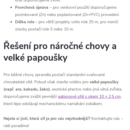
drát doporučujeme zvolit.
Povrchová úprava
– pro venkovní použití doporučujeme
pozinkované (Zn) nebo poplastované (Zn+PVC) provedení.
Délka role
– pro větší projekty volte role 25 m, pro menší
stavby postačí role 5 nebo 10 m.
Řešení pro náročné chovy a
velké papoušky
Pro běžné chovy zpravidla postačí standardní svařované
chovatelské sítě. Pokud však stavíte voliéru pro
velké papoušky
(např. ara, kakadu, žako)
, exotické ptactvo nebo jiná silná zvířata,
doporučujeme zvážit pevnější
gabionové sítě s okem 10 × 2,5 cm
,
které lépe odolávají mechanickému namáhání zobákem.
Nejste si jistí, která síť je pro vás nejvhodnější?
Kontaktujte nás –
rádi poradíme!