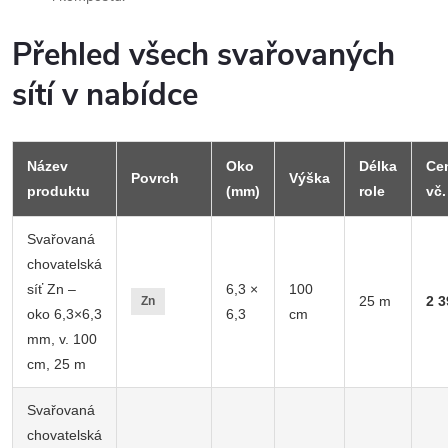
Přehled všech svařovaných
sítí v nabídce
Název
Oko
Délka
Ce
Povrch
Výška
produktu
(mm)
role
vč
Svařovaná
chovatelská
síť Zn –
6,3 ×
100
25 m
2 3
Zn
oko 6,3×6,3
6,3
cm
mm, v. 100
cm, 25 m
Svařovaná
chovatelská