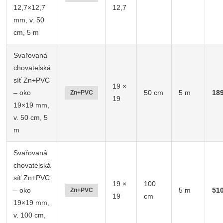
12,7×12,7
12,7
mm, v. 50
cm, 5 m
Svařovaná
chovatelská
síť Zn+PVC
19 ×
– oko
50 cm
5 m
18
Zn+PVC
19
19×19 mm,
v. 50 cm, 5
m
Svařovaná
chovatelská
síť Zn+PVC
19 ×
100
– oko
5 m
51
Zn+PVC
19
cm
19×19 mm,
v. 100 cm,