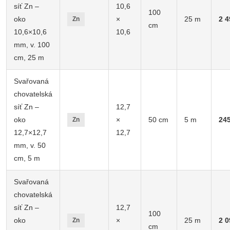
síť Zn –
10,6
100
oko
×
25 m
2 4
Zn
cm
10,6×10,6
10,6
mm, v. 100
cm, 25 m
Svařovaná
chovatelská
síť Zn –
12,7
oko
×
50 cm
5 m
24
Zn
12,7×12,7
12,7
mm, v. 50
cm, 5 m
Svařovaná
chovatelská
síť Zn –
12,7
100
oko
×
25 m
2 0
Zn
cm