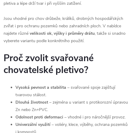
pletiva a lépe drží tvar i při vyšším zatížení.
Jsou vhodné pro chov drůbeže, králíků, drobných hospodářských
zvířat i pro ochranu pozemků nebo zahradních ploch. V nabídce
najdete různé
velikosti ok, výšky i průměry drátu
, takže si snadno
vyberete variantu podle konkrétního použití.
Proč zvolit svařované
chovatelské pletivo?
Vysoká pevnost a stabilita
– svařované spoje zajišťují
tvarovou stálost.
Dlouhá životnost
– zejména u variant s protikorozní úpravou
Zn nebo Zn+PVC.
Odolnost proti deformaci
– vhodné i pro náročnější provoz.
Univerzální využití
– voliéry, klece, výběhy, ochrana pozemků
i kompostů.