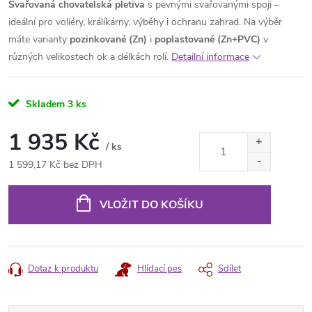
Svařovaná chovatelská pletiva
s pevnými svařovanými spoji –
ideální pro voliéry, králíkárny, výběhy i ochranu zahrad. Na výběr
máte varianty
pozinkované (Zn)
i
poplastované (Zn+PVC)
v
různých velikostech ok a délkách rolí.
Detailní informace
Skladem
3 ks
1 935 Kč
/ ks
1 599,17 Kč bez DPH
Měrná
cena:
VLOŽIT DO KOŠÍKU
Dotaz k produktu
Hlídací pes
Sdílet