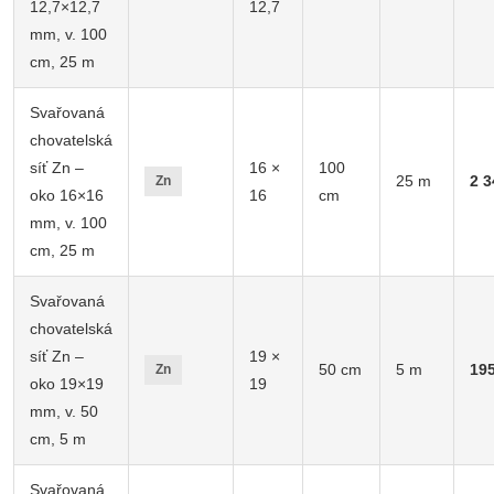
12,7×12,7
12,7
mm, v. 100
cm, 25 m
Svařovaná
chovatelská
síť Zn –
16 ×
100
25 m
2 3
Zn
oko 16×16
16
cm
mm, v. 100
cm, 25 m
Svařovaná
chovatelská
síť Zn –
19 ×
50 cm
5 m
19
Zn
oko 19×19
19
mm, v. 50
cm, 5 m
Svařovaná