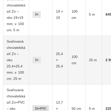
chovatelská
síť Zn –
19 ×
100
5 m
64
Zn
oko 19×19
19
cm
mm, v. 100
cm, 5 m
Svařovaná
chovatelská
síť Zn –
25,4
100
oko
×
25 m
2 9
Zn
cm
25,4×25,4
25,4
mm, v. 100
cm, 25 m
Svařovaná
chovatelská
síť Zn+PVC
12,7
– oko
×
50 cm
5 m
22
Zn+PVC