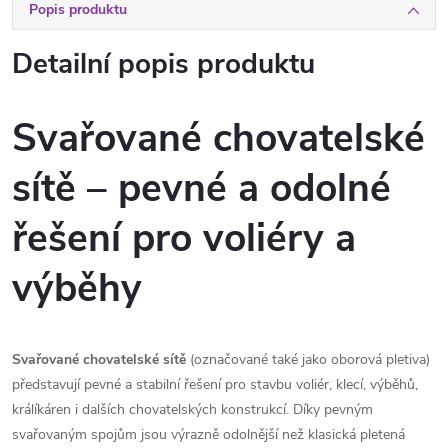
Popis produktu
Detailní popis produktu
Svařované chovatelské
sítě – pevné a odolné
řešení pro voliéry a
výběhy
Svařované chovatelské sítě
(označované také jako oborová pletiva)
představují pevné a stabilní řešení pro stavbu voliér, klecí, výběhů,
králíkáren i dalších chovatelských konstrukcí. Díky pevným
svařovaným spojům jsou výrazně odolnější než klasická pletená