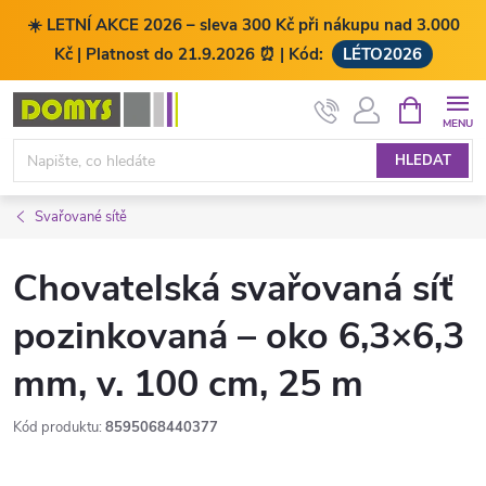
☀️ LETNÍ AKCE 2026 – sleva 300 Kč při nákupu nad 3.000
Kč | Platnost do 21.9.2026 ⏰ | Kód:
LÉTO2026
Přejít
NÁKUPNÍ
KOŠÍK
na
obsah
HLEDAT
Svařované sítě
Chovatelská svařovaná síť
pozinkovaná – oko 6,3×6,3
mm, v. 100 cm, 25 m
Kód produktu:
8595068440377