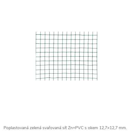
Poplastovaná zelená svařovaná síť Zn+PVC s okem 12,7×12,7 mm.