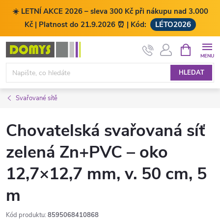
☀️ LETNÍ AKCE 2026 – sleva 300 Kč při nákupu nad 3.000
Kč | Platnost do 21.9.2026 ⏰ | Kód:
LÉTO2026
Přejít
NÁKUPNÍ
KOŠÍK
na
obsah
HLEDAT
Svařované sítě
Chovatelská svařovaná síť
zelená Zn+PVC – oko
12,7×12,7 mm, v. 50 cm, 5
m
Kód produktu:
8595068410868