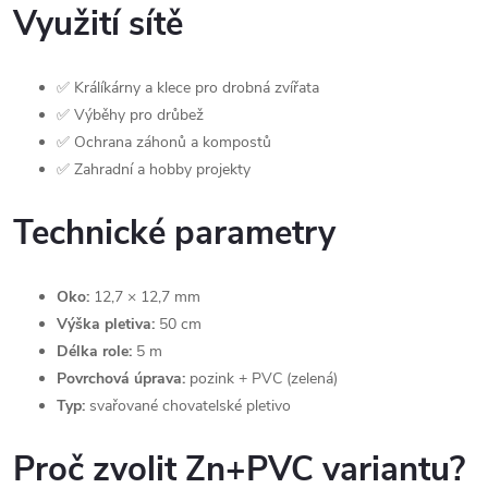
Využití sítě
✅ Králíkárny a klece pro drobná zvířata
✅ Výběhy pro drůbež
✅ Ochrana záhonů a kompostů
✅ Zahradní a hobby projekty
Technické parametry
Oko:
12,7 × 12,7 mm
Výška pletiva:
50 cm
Délka role:
5 m
Povrchová úprava:
pozink + PVC (zelená)
Typ:
svařované chovatelské pletivo
Proč zvolit Zn+PVC variantu?