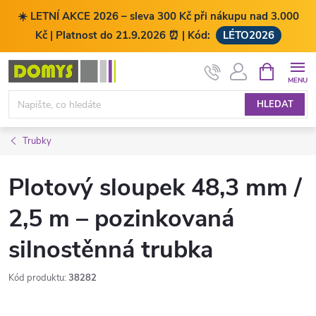
☀️ LETNÍ AKCE 2026 – sleva 300 Kč při nákupu nad 3.000
Kč | Platnost do 21.9.2026 ⏰ | Kód:
LÉTO2026
Přejít
NÁKUPNÍ
KOŠÍK
na
obsah
HLEDAT
Trubky
Plotový sloupek 48,3 mm /
2,5 m – pozinkovaná
silnostěnná trubka
Kód produktu:
38282