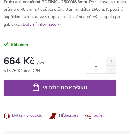
Trubka silnostěnná POZINK - 2500/48,3mm
. Pozinkovaná trubka
průměru 48,3mm, tloušťka stěny 3,2mm, délka 250cm. K použití
například jako plotový sloupek, stabilizační (opěrný sloupek) pro
gabiony,...
Detailní informace
Skladem
664 Kč
/ ks
548,76 Kč bez DPH
Měrná
cena:
VLOŽIT DO KOŠÍKU
Dotaz k produktu
Hlídací pes
Sdílet