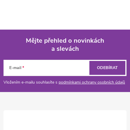
Mějte přehled o novinkách
a slevách
Z
á
E-mail
ODEBÍRAT
p
Vložením e-mailu souhlasíte s
podmínkami ochrany osobních údajů
a
t
í