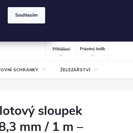
⏰ | Kód:
LÉTO2026
Souhlasím
izace gabionů - inspirujte se!
Kalkulačka gabionu 10x10 cm
CZK
NÁKUPNÍ
KOŠÍK
Prázdný košík
Přihlášení
TOVNÍ SCHRÁNKY
ŽELEZÁŘSTVÍ
TREZOR
lotový sloupek
8,3 mm / 1 m –