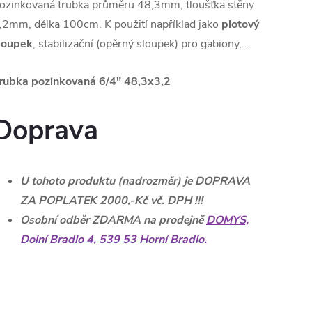
ozinkovaná trubka průměru 48,3mm, tloušťka stěny
,2mm, délka 100cm. K použití například jako
plotový
loupek
, stabilizační (opěrný sloupek) pro gabiony,...
rubka pozinkovaná 6/4" 48,3x3,2
Doprava
U tohoto produktu (nadrozměr) je DOPRAVA
ZA POPLATEK 2000,-Kč vč. DPH !!!
Osobní odběr ZDARMA na prodejně
DOMYS,
Dolní Bradlo 4, 539 53 Horní Bradlo.