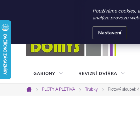
☀️ LETNÍ AKCE 2026 –
Používáme cookies, 
analýze provozu webu 
Přejít
Doprava a platba
Kontakty
Obchodní podmínky
na
Nastavení
obsah
GABIONY
REVIZNÍ DVÍŘKA
PLOTY A PLETIVA
Trubky
Plotový sloupek 4
Domů
P
o