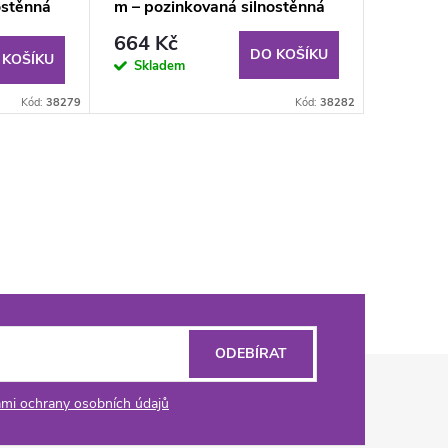
ostěnná
m – pozinkovaná silnostěnná
trubka
664 Kč
DO KOŠÍKU
 KOŠÍKU
Skladem
Kód:
38279
Kód:
38282
ODEBÍRAT
mi ochrany osobních údajů