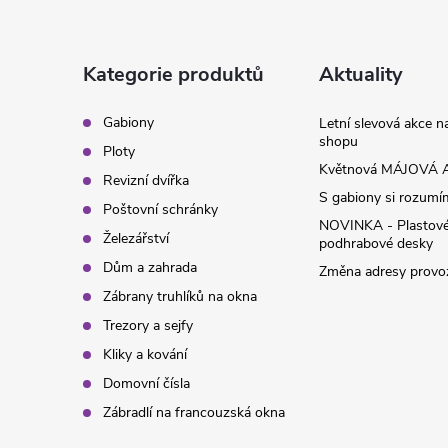
p
a
Kategorie produktů
Aktuality
t
Gabiony
Letní slevová akce 
shopu
Ploty
í
Květnová MÁJOVÁ A
Revizní dvířka
S gabiony si rozumíme
Poštovní schránky
NOVINKA - Plastov
Železářství
podhrabové desky
Dům a zahrada
Změna adresy provoz
Zábrany truhlíků na okna
Trezory a sejfy
Kliky a kování
Domovní čísla
Zábradlí na francouzská okna