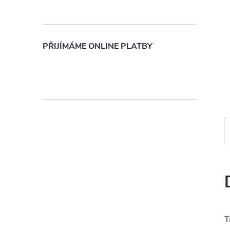
n
e
PŘIJÍMÁME ONLINE PLATBY
l
T