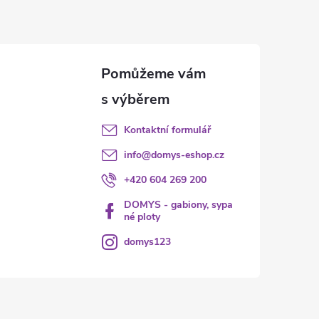
Kontaktní formulář
info
@
domys-eshop.cz
+420 604 269 200
DOMYS - gabiony, sypa
né ploty
domys123