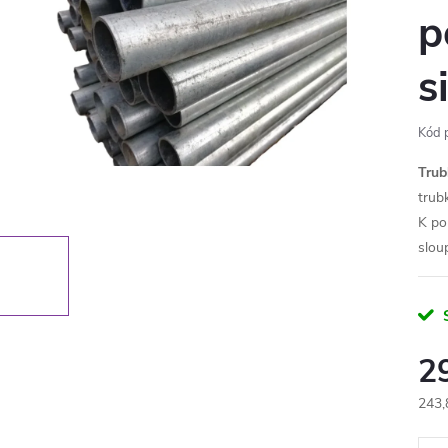
p
s
Kód 
Trub
trub
K pou
sloup
2
243,
Měr