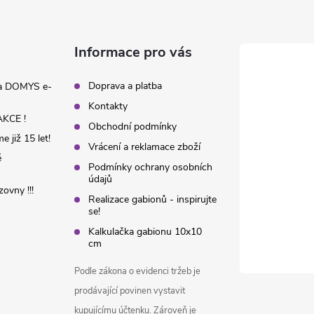
Informace pro vás
Doprava a platba
na DOMYS e-
Kontakty
KCE !
Obchodní podmínky
 již 15 let!
Vrácení a reklamace zboží
é
Podmínky ochrany osobních
údajů
ovny !!!
Realizace gabionů - inspirujte
se!
Kalkulačka gabionu 10x10
cm
Podle zákona o evidenci tržeb je
prodávající povinen vystavit
kupujícímu účtenku. Zároveň je