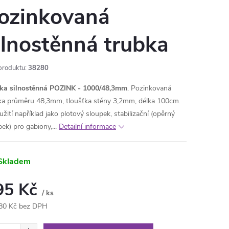
ozinkovaná
ilnostěnná trubka
produktu:
38280
ka silnostěnná POZINK - 1000/48,3mm
. Pozinkovaná
ka průměru 48,3mm, tloušťka stěny 3,2mm, délka 100cm.
žití například jako plotový sloupek, stabilizační (opěrný
ek) pro gabiony,...
Detailní informace
Skladem
95 Kč
/ ks
80 Kč bez DPH
ná