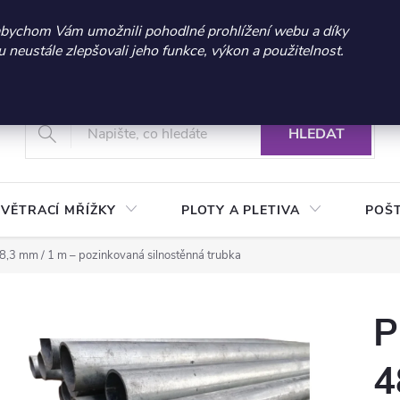
 sleva 300 Kč při nákupu nad 3.000 Kč | Platnost do 21.9.2026 
abychom Vám umožnili pohodlné prohlížení webu a díky
neustále zlepšovali jeho funkce, výkon a použitelnost.
+420 604 269 200
Vrácení a reklamace zboží
Podmínky ochrany osobních údajů
Real
HLEDAT
VĚTRACÍ MŘÍŽKY
PLOTY A PLETIVA
POŠ
8,3 mm / 1 m – pozinkovaná silnostěnná trubka
P
4