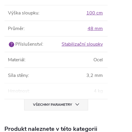
Výška sloupku
:
100 cm
Průměr
:
48 mm
Příslušenství
:
Stabilizační sloupky
?
Materiál
:
Ocel
Síla stěny
:
3,2 mm
Hmotnost
:
4 kg
VŠECHNY PARAMETRY
Produkt naleznete v této kategorii