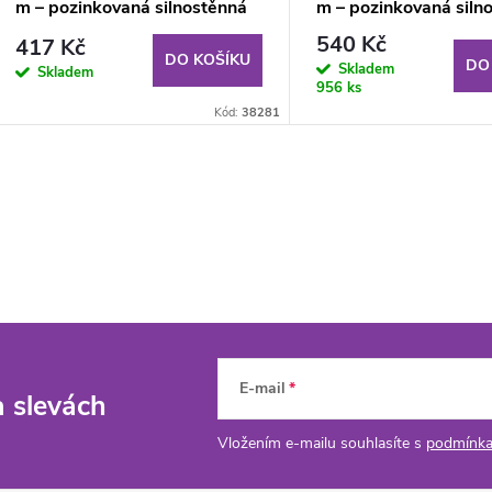
m – pozinkovaná silnostěnná
m – pozinkovaná siln
trubka
trubka
540 Kč
417 Kč
DO KOŠÍKU
DO
Skladem
Skladem
956 ks
Kód:
38281
E-mail
a slevách
Vložením e-mailu souhlasíte s
podmínka