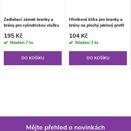
Zadlabací zámek branky a
Hliníková klika pro branky a
brány pro cylindrickou vložku
brány na plochý jeklový profil
195 Kč
104 Kč
Skladem
7 ks
Skladem
3 ks
DO KOŠÍKU
DO KOŠÍKU
Mějte přehled o novinkách