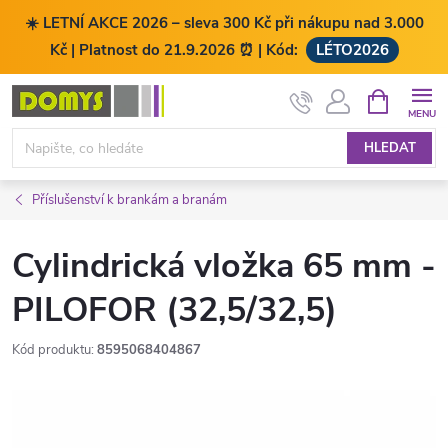
☀️ LETNÍ AKCE 2026 – sleva 300 Kč při nákupu nad 3.000
Kč | Platnost do 21.9.2026 ⏰ | Kód:
LÉTO2026
Přejít
NÁKUPNÍ
KOŠÍK
na
obsah
HLEDAT
Příslušenství k brankám a branám
Cylindrická vložka 65 mm -
PILOFOR (32,5/32,5)
Kód produktu:
8595068404867