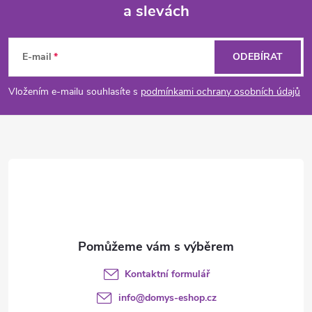
a slevách
Z
á
E-mail
ODEBÍRAT
p
Vložením e-mailu souhlasíte s
podmínkami ochrany osobních údajů
a
t
í
Kontaktní formulář
info
@
domys-eshop.cz