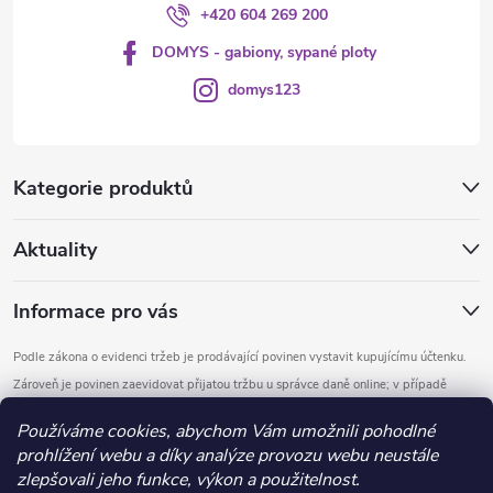
+420 604 269 200
DOMYS - gabiony, sypané ploty
domys123
Kategorie produktů
Aktuality
Informace pro vás
Podle zákona o evidenci tržeb je prodávající povinen vystavit kupujícímu účtenku.
Zároveň je povinen zaevidovat přijatou tržbu u správce daně online; v případě
technického výpadku pak nejpozději do 48 hodin.
Používáme cookies, abychom Vám umožnili pohodlné
prohlížení webu a díky analýze provozu webu neustále
Copyright 2026
DOMYS
. Všechna práva vyhrazena.
Upravit nastavení
zlepšovali jeho funkce, výkon a použitelnost.