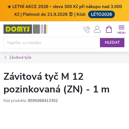
☀️ LETNÍ AKCE 2026 – sleva 300 Kč při nákupu nad 3.000
Kč | Platnost do 21.9.2026 ⏰ | Kód:
LÉTO2026
Přejít
NÁKUPNÍ
KOŠÍK
na
obsah
HLEDAT
Závitové tyče
Závitová tyč M 12
pozinkovaná (ZN) - 1 m
Kód produktu:
8595068413302