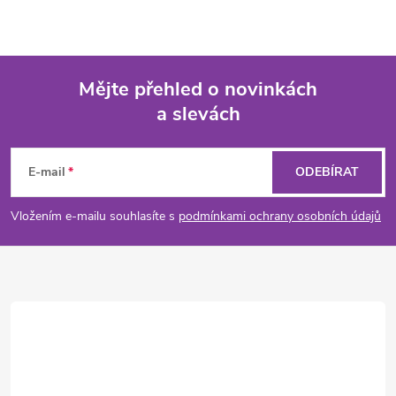
Mějte přehled o novinkách
a slevách
Z
á
E-mail
ODEBÍRAT
p
Vložením e-mailu souhlasíte s
podmínkami ochrany osobních údajů
a
t
í