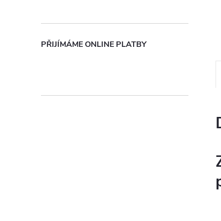
n
e
PŘIJÍMÁME ONLINE PLATBY
l