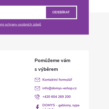
ODEBÍRAT
mi ochrany osobních údajů
Kontaktní formulář
info
@
domys-eshop.cz
+420 604 269 200
DOMYS - gabiony, sypa