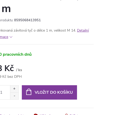
 m
produktu:
8595068413951
nkovaná závitová tyč o délce 1 m, velikost M 14.
Detailní
rmace
0 pracovních dnů
8 Kč
/ ks
9 Kč bez DPH
ná
:
VLOŽIT DO KOŠÍKU