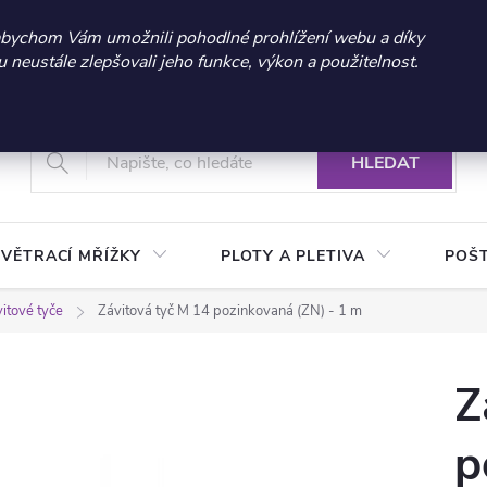
 sleva 300 Kč při nákupu nad 3.000 Kč | Platnost do 21.9.2026 
abychom Vám umožnili pohodlné prohlížení webu a díky
neustále zlepšovali jeho funkce, výkon a použitelnost.
+420 604 269 200
Vrácení a reklamace zboží
Podmínky ochrany osobních údajů
Real
HLEDAT
VĚTRACÍ MŘÍŽKY
PLOTY A PLETIVA
POŠ
itové tyče
Závitová tyč M 14 pozinkovaná (ZN) - 1 m
Z
p