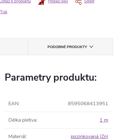
Dotaz k produktu
Hlídací pes
Sdílet
Tisk
PODOBNÉ PRODUKTY
Parametry produktu:
EAN
:
8595068413951
Délka pletiva
:
1 m
Materiál
:
pozinkovaná (Zn)