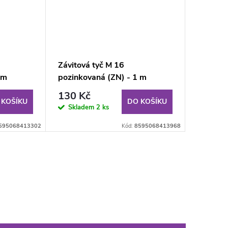
Závitová tyč M 16
 m
pozinkovaná (ZN) - 1 m
130 Kč
 KOŠÍKU
DO KOŠÍKU
Skladem
2 ks
595068413302
Kód:
8595068413968