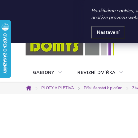
☀️ LETNÍ AKCE 2026 –
Používáme cookies, 
analýze provozu webu 
Přejít
Doprava a platba
Kontakty
Obchodní podmínky
na
Nastavení
obsah
GABIONY
REVIZNÍ DVÍŘKA
PLOTY A PLETIVA
Příslušenství k plotům
Záv
Domů
P
o