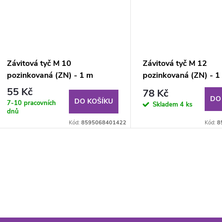
Závitová tyč M 10
Závitová tyč M 12
pozinkovaná (ZN) - 1 m
pozinkovaná (ZN) - 1
55 Kč
78 Kč
DO
DO KOŠÍKU
7-10 pracovních
Skladem
4 ks
dnů
Kód:
8595068401422
Kód:
8