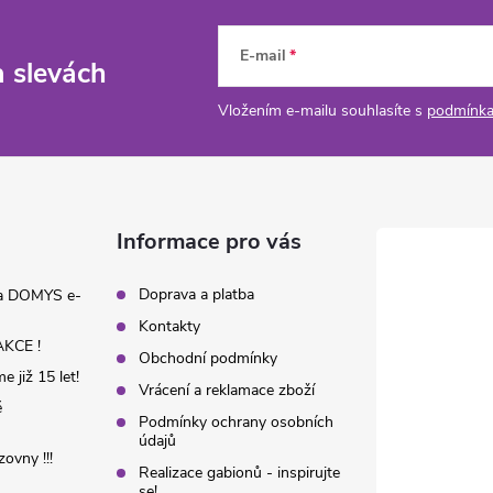
E-mail
a slevách
Vložením e-mailu souhlasíte s
podmínka
Informace pro vás
Doprava a platba
na DOMYS e-
Kontakty
KCE !
Obchodní podmínky
 již 15 let!
Vrácení a reklamace zboží
é
Podmínky ochrany osobních
údajů
ovny !!!
Realizace gabionů - inspirujte
se!