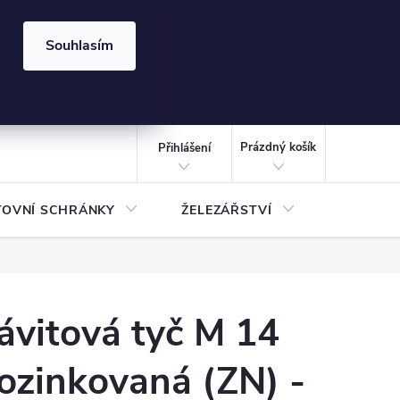
⏰ | Kód:
LÉTO2026
Souhlasím
izace gabionů - inspirujte se!
Kalkulačka gabionu 10x10 cm
CZK
NÁKUPNÍ
KOŠÍK
Prázdný košík
Přihlášení
TOVNÍ SCHRÁNKY
ŽELEZÁŘSTVÍ
TREZOR
ávitová tyč M 14
ozinkovaná (ZN) -