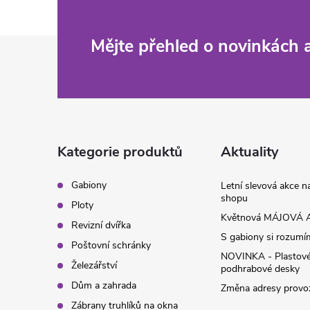
Z
Mějte přehled o novinkách
á
p
a
Kategorie produktů
Aktuality
t
Gabiony
Letní slevová akce 
shopu
Ploty
í
Květnová MÁJOVÁ A
Revizní dvířka
S gabiony si rozumíme
Poštovní schránky
NOVINKA - Plastov
Železářství
podhrabové desky
Dům a zahrada
Změna adresy provoz
Zábrany truhlíků na okna