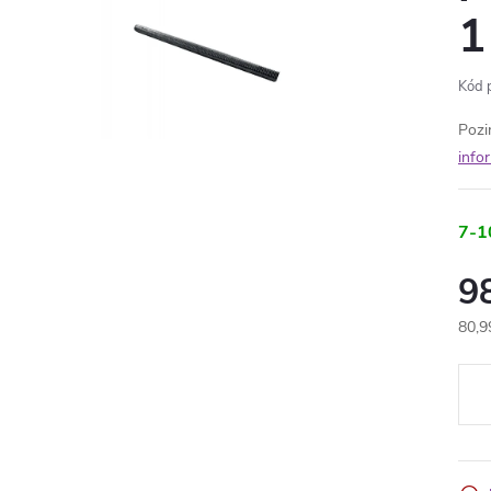
1
Kód 
Pozi
info
7-1
9
80,9
Měr
cena