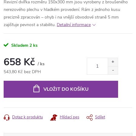
Revizní dvířka rozměru 150x300 mm jsou vyrobeny z broušeného
nerezového plechu v hladkém provedení. Rám z jednoho kusu
precizně zpracován – ohyb i na vnější obvodové straně 5 mm
zajišťuje pevnost a stabilitu.
Detailní informace
Skladem
2 ks
658 Kč
/ ks
543,80 Kč bez DPH
Měrná
cena:
VLOŽIT DO KOŠÍKU
Dotaz k produktu
Hlídací pes
Sdílet