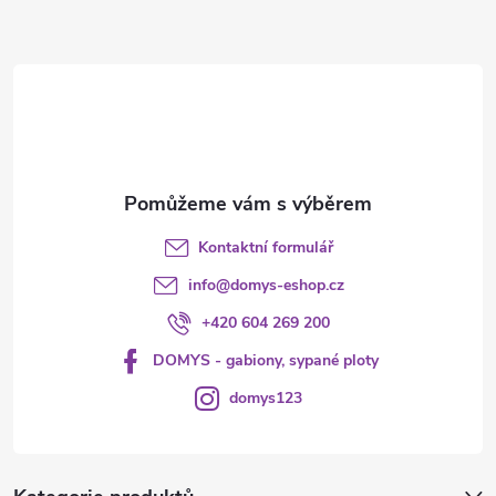
a
t
í
Kontaktní formulář
info
@
domys-eshop.cz
+420 604 269 200
DOMYS - gabiony, sypané ploty
domys123