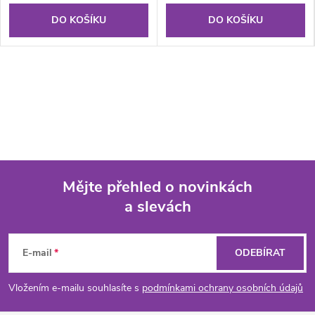
DO KOŠÍKU
DO KOŠÍKU
Mějte přehled o novinkách
a slevách
Z
á
E-mail
ODEBÍRAT
p
Vložením e-mailu souhlasíte s
podmínkami ochrany osobních údajů