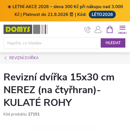
☀️ LETNÍ AKCE 2026 – sleva 300 Kč při nákupu nad 3.000
Kč | Platnost do 21.9.2026 ⏰ | Kód:
LÉTO2026
Přejít
NÁKUPNÍ
KOŠÍK
na
obsah
HLEDAT
REVIZNÍ DVÍŘKA
Revizní dvířka 15x30 cm
NEREZ (na čtyřhran)-
KULATÉ ROHY
Kód produktu:
27151