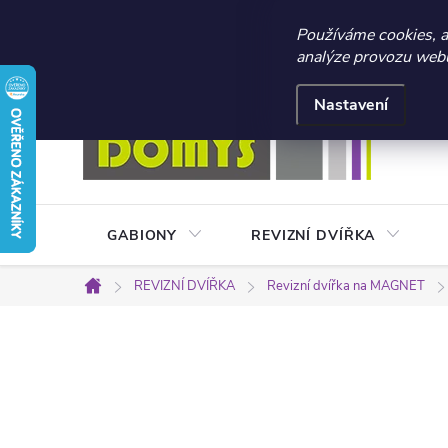
☀️ LETNÍ AKCE 2026 –
Používáme cookies, 
analýze provozu webu 
Přejít
Doprava a platba
Kontakty
Obchodní podmínky
na
Nastavení
obsah
GABIONY
REVIZNÍ DVÍŘKA
REVIZNÍ DVÍŘKA
Revizní dvířka na MAGNET
Domů
P
o