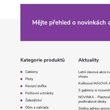
Z
Mějte přehled o novinkách
á
p
a
Kategorie produktů
Aktuality
t
Gabiony
Letní slevová akce 
shopu
Ploty
í
Květnová MÁJOVÁ A
Revizní dvířka
S gabiony si rozumíme
Poštovní schránky
NOVINKA - Plastov
Železářství
podhrabové desky
Dům a zahrada
Změna adresy provoz