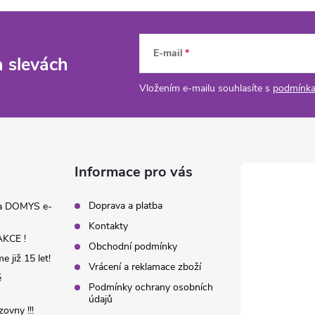
E-mail
a slevách
Vložením e-mailu souhlasíte s
podmínka
Informace pro vás
Doprava a platba
na DOMYS e-
Kontakty
KCE !
Obchodní podmínky
 již 15 let!
Vrácení a reklamace zboží
é
Podmínky ochrany osobních
údajů
ovny !!!