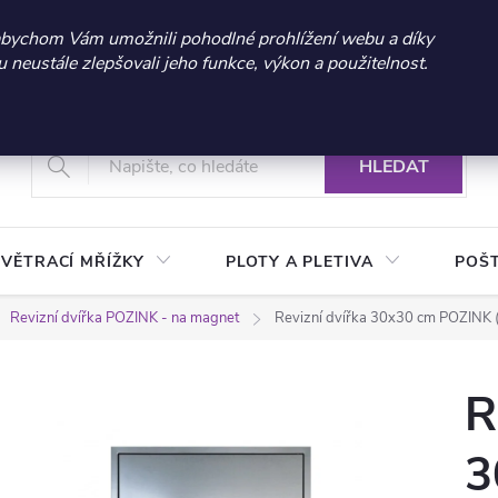
 sleva 300 Kč při nákupu nad 3.000 Kč | Platnost do 21.9.2026 
abychom Vám umožnili pohodlné prohlížení webu a díky
neustále zlepšovali jeho funkce, výkon a použitelnost.
+420 604 269 200
Vrácení a reklamace zboží
Podmínky ochrany osobních údajů
Real
HLEDAT
VĚTRACÍ MŘÍŽKY
PLOTY A PLETIVA
POŠ
Revizní dvířka POZINK - na magnet
Revizní dvířka 30x30 cm POZINK (
R
3