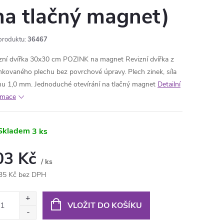
na tlačný magnet)
produktu:
36467
zní dvířka 30x30 cm POZINK na magnet Revizní dvířka z
nkovaného plechu bez povrchové úpravy. Plech zinek, síla
hu 1,0 mm. Jednoduché otevírání na tlačný magnet
Detailní
rmace
Skladem
3 ks
03 Kč
/ ks
35 Kč bez DPH
ná
:
VLOŽIT DO KOŠÍKU