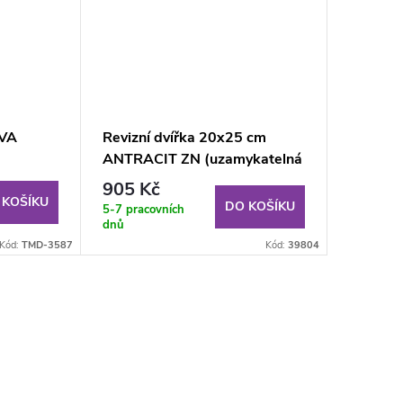
IVA
Revizní dvířka 20x25 cm
ANTRACIT ZN (uzamykatelná
GKB US
na klíč)
905 Kč
 KOŠÍKU
DO KOŠÍKU
5-7 pracovních
dnů
Kód:
TMD-3587
Kód:
39804