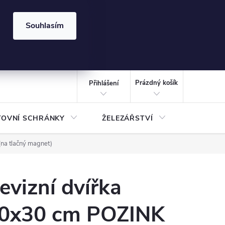
⏰ | Kód:
LÉTO2026
Souhlasím
izace gabionů - inspirujte se!
Kalkulačka gabionu 10x10 cm
CZK
NÁKUPNÍ
KOŠÍK
Prázdný košík
Přihlášení
TOVNÍ SCHRÁNKY
ŽELEZÁŘSTVÍ
TREZOR
na tlačný magnet)
evizní dvířka
0x30 cm POZINK