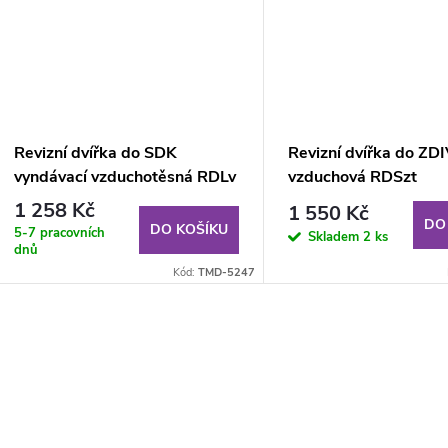
Revizní dvířka do SDK
Revizní dvířka do ZD
vyndávací vzduchotěsná RDLv
vzduchová RDSzt
500x500x12.5 mm GKBi US
400x400x12.5 mm 
1 258 Kč
1 550 Kč
(V)
DO
DO KOŠÍKU
5-7 pracovních
Skladem
2 ks
dnů
Kód:
TMD-5247