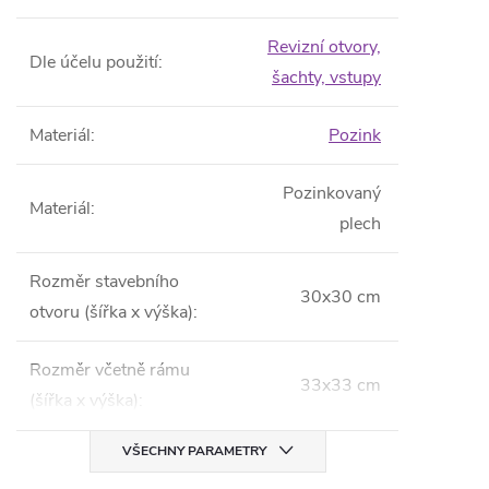
Revizní otvory,
Dle účelu použití
:
šachty, vstupy
Materiál
:
Pozink
Pozinkovaný
Materiál
:
plech
Rozměr stavebního
30x30 cm
otvoru (šířka x výška)
:
Rozměr včetně rámu
33x33 cm
(šířka x výška)
:
VŠECHNY PARAMETRY