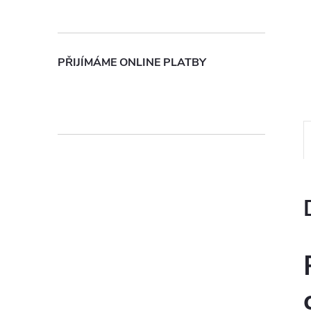
n
e
PŘIJÍMÁME ONLINE PLATBY
l