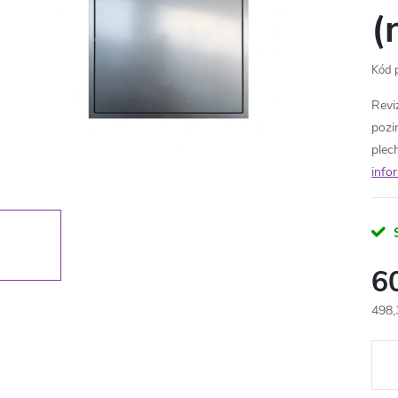
(
Kód 
Revi
pozi
plec
info
6
498,
Měr
cena