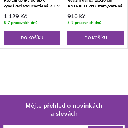
Revizní dvířka do SDK
Revizní dvířka 20x20 cm
vyndávací vzduchotěsná RDLv
ANTRACIT ZN (uzamykatelná
300x600x12.5 mm GKB US (V)
na klíč)
1 129 Kč
910 Kč
5-7 pracovních dnů
5-7 pracovních dnů
DO KOŠÍKU
DO KOŠÍKU
Mějte přehled o novinkách
a slevách
Z