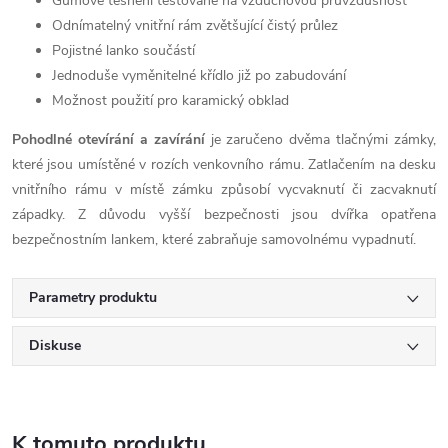
Gumové těsnění testované na vzduchovou průvzdušnost
Odnímatelný vnitřní rám zvětšující čistý průlez
Pojistné lanko součástí
Jednoduše vyměnitelné křídlo již po zabudování
Možnost použití pro karamický obklad
Pohodlné otevírání a zavírání
je zaručeno dvěma tlačnými zámky,
které jsou umístěné v rozích venkovního rámu. Zatlačením na desku
vnitřního rámu v místě zámku způsobí vycvaknutí či zacvaknutí
západky. Z důvodu vyšší bezpečnosti jsou dvířka
opatřena
bezpečnostním lankem, které zabraňuje samovolnému vypadnutí.
Parametry produktu
Diskuse
K tomuto produktu