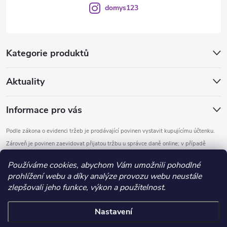
domys123
Kategorie produktů
Aktuality
Informace pro vás
Podle zákona o evidenci tržeb je prodávající povinen vystavit kupujícímu účtenku.
Zároveň je povinen zaevidovat přijatou tržbu u správce daně online; v případě
technického výpadku pak nejpozději do 48 hodin.
Používáme cookies, abychom Vám umožnili pohodlné
prohlížení webu a díky analýze provozu webu neustále
Copyright 2026
DOMYS
. Všechna práva vyhrazena.
Upravit nastavení
zlepšovali jeho funkce, výkon a použitelnost.
cookies
Nastavení
Vytvořil Shoptet