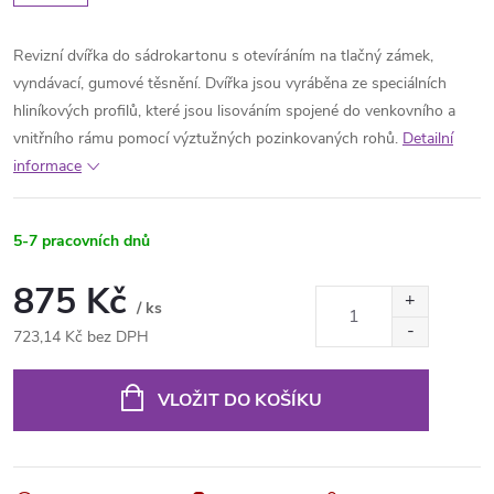
Revizní dvířka do sádrokartonu s otevíráním na tlačný zámek,
vyndávací, gumové těsnění. Dvířka jsou vyráběna ze speciálních
hliníkových profilů
, které jsou lisováním spojené do venkovního a
vnitřního rámu pomocí výztužných pozinkovaných rohů
.
Detailní
informace
5-7 pracovních dnů
875 Kč
/ ks
723,14 Kč bez DPH
Měrná
cena:
VLOŽIT DO KOŠÍKU