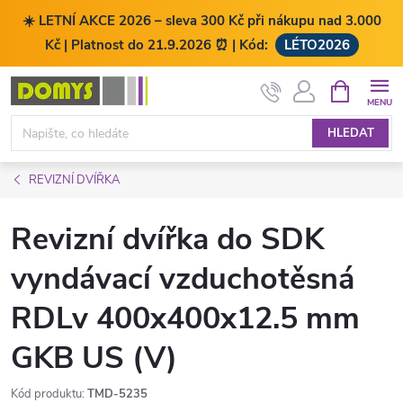
☀️ LETNÍ AKCE 2026 – sleva 300 Kč při nákupu nad 3.000
Kč | Platnost do 21.9.2026 ⏰ | Kód:
LÉTO2026
Přejít
NÁKUPNÍ
KOŠÍK
na
obsah
HLEDAT
REVIZNÍ DVÍŘKA
Revizní dvířka do SDK
vyndávací vzduchotěsná
RDLv 400x400x12.5 mm
GKB US (V)
Kód produktu:
TMD-5235