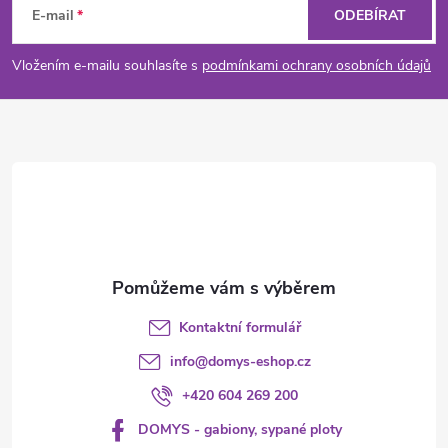
á
E-mail
ODEBÍRAT
p
Vložením e-mailu souhlasíte s
podmínkami ochrany osobních údajů
a
t
í
Kontaktní formulář
info
@
domys-eshop.cz
+420 604 269 200
DOMYS - gabiony, sypané ploty