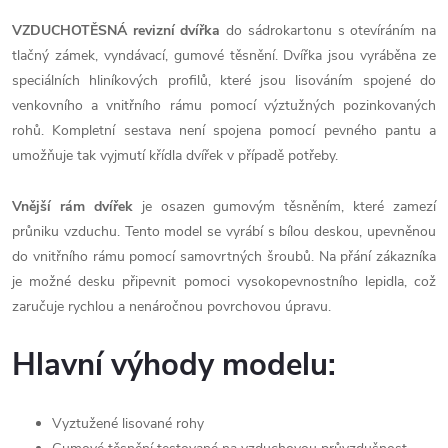
VZDUCHOTĚSNÁ revizní dvířka
do sádrokartonu s otevíráním na
tlačný zámek, vyndávací, gumové těsnění. Dvířka jsou vyráběna ze
speciálních hliníkových profilů, které jsou lisováním spojené do
venkovního a vnitřního rámu pomocí výztužných pozinkovaných
rohů. Kompletní sestava není spojena pomocí pevného pantu a
umožňuje tak vyjmutí křídla dvířek v případě potřeby.
Vnější rám dvířek
je osazen gumovým těsněním, které zamezí
průniku vzduchu. Tento model se vyrábí s bílou deskou, upevněnou
do vnitřního rámu pomocí samovrtných šroubů. Na přání zákazníka
je možné desku připevnit pomoci vysokopevnostního lepidla, což
zaručuje rychlou a nenáročnou povrchovou úpravu.
Hlavní výhody modelu:
Vyztužené lisované rohy