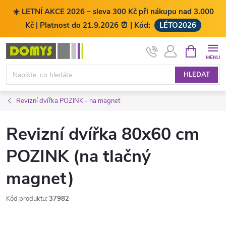
☀️ LETNÍ AKCE 2026 – sleva 300 Kč při nákupu nad 3.000
Kč | Platnost do 21.9.2026 ⏰ | Kód:
LÉTO2026
Přejít
NÁKUPNÍ
KOŠÍK
na
obsah
HLEDAT
Revizní dvířka POZINK - na magnet
Revizní dvířka 80x60 cm
POZINK (na tlačný
magnet)
Kód produktu:
37982