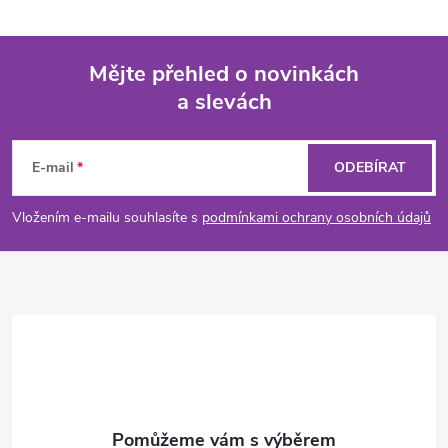
Mějte přehled o novinkách
a slevách
Z
á
E-mail
ODEBÍRAT
p
Vložením e-mailu souhlasíte s
podmínkami ochrany osobních údajů
a
t
í