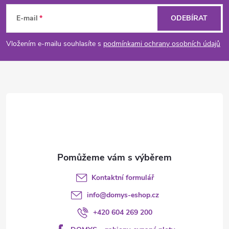
á
E-mail
ODEBÍRAT
p
Vložením e-mailu souhlasíte s
podmínkami ochrany osobních údajů
a
t
í
Kontaktní formulář
info
@
domys-eshop.cz
+420 604 269 200