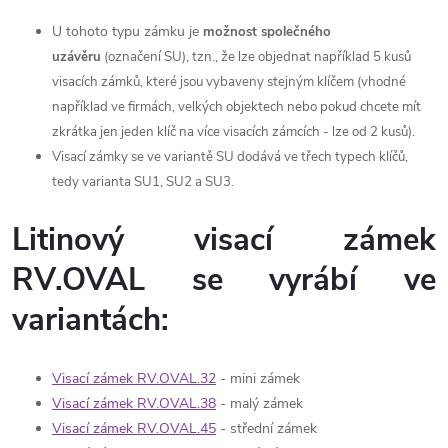
U tohoto typu zámku je
možnost společného
uzávěru
(označení SU), tzn., že lze objednat například 5 kusů
visacích zámků, které jsou vybaveny stejným klíčem (vhodné
například ve firmách, velkých objektech nebo pokud chcete mít
zkrátka jen jeden klíč na více visacích zámcích - lze od 2 kusů).
Visací zámky se ve variantě SU dodává ve třech typech klíčů,
tedy varianta SU1, SU2 a SU3.
Litinový visací zámek
RV.OVAL se vyrábí ve
variantách:
Visací zámek RV.OVAL.32
- mini zámek
Visací zámek RV.OVAL.38
- malý zámek
Visací zámek RV.OVAL.45
- střední zámek