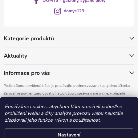
DOMYS - gabiony, sypané ploty
domys123
Kategorie produktů
Aktuality
Informace pro vás
Podle zákona o evidenci tržeb je prodávající povinen vystavit kupujícímu účtenku.
Zároveň je povinen zaevidovat přijatou tržbu u správce daně online; v případě
technického výpadku pak nejpozději do 48 hodin.
Používáme cookies, abychom Vám umožnili pohodlné
prohlížení webu a díky analýze provozu webu neustále
Copyright 2026
DOMYS
. Všechna práva vyhrazena.
Upravit nastavení
zlepšovali jeho funkce, výkon a použitelnost.
cookies
Nastavení
Vytvořil Shoptet