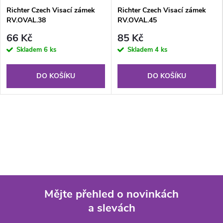
Richter Czech Visací zámek
Richter Czech Visací zámek
RV.OVAL.38
RV.OVAL.45
66 Kč
85 Kč
Skladem
6 ks
Skladem
4 ks
DO KOŠÍKU
DO KOŠÍKU
Mějte přehled o novinkách
a slevách
Z