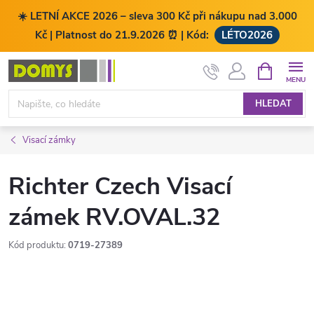
☀️ LETNÍ AKCE 2026 – sleva 300 Kč při nákupu nad 3.000
Kč | Platnost do 21.9.2026 ⏰ | Kód:
LÉTO2026
Přejít
NÁKUPNÍ
KOŠÍK
na
obsah
HLEDAT
Visací zámky
Richter Czech Visací
zámek RV.OVAL.32
Kód produktu:
0719-27389