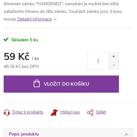
třmenem zámku "HARDENED", zamykání je možné bez klíče
zatlačením třmenu do těla zámku. Součástí zámku jsou 3 kusy
mosaz
Detailní informace
Skladem
5 ks
59 Kč
/ ks
48,76 Kč bez DPH
Měrná
cena:
VLOŽIT DO KOŠÍKU
Dotaz k produktu
Hlídací pes
Sdílet
Popis produktu