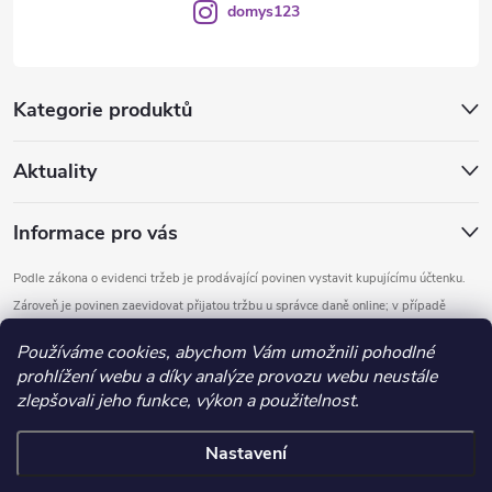
domys123
Kategorie produktů
Aktuality
Informace pro vás
Podle zákona o evidenci tržeb je prodávající povinen vystavit kupujícímu účtenku.
Zároveň je povinen zaevidovat přijatou tržbu u správce daně online; v případě
technického výpadku pak nejpozději do 48 hodin.
Používáme cookies, abychom Vám umožnili pohodlné
prohlížení webu a díky analýze provozu webu neustále
Copyright 2026
DOMYS
. Všechna práva vyhrazena.
Upravit nastavení
zlepšovali jeho funkce, výkon a použitelnost.
cookies
Nastavení
Vytvořil Shoptet