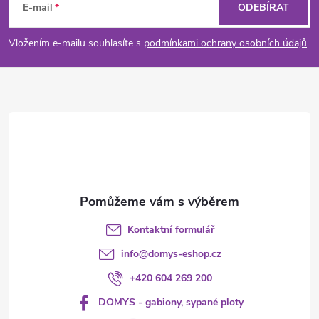
á
E-mail
ODEBÍRAT
p
Vložením e-mailu souhlasíte s
podmínkami ochrany osobních údajů
a
t
í
Kontaktní formulář
info
@
domys-eshop.cz
+420 604 269 200
DOMYS - gabiony, sypané ploty