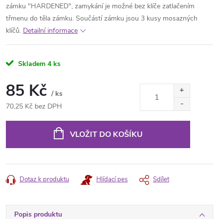
zámku "HARDENED", zamykání je možné bez klíče zatlačením
třmenu do těla zámku. Součástí zámku jsou 3 kusy mosazných
klíčů.
Detailní informace
Skladem
4 ks
85 Kč
/ ks
70,25 Kč bez DPH
Měrná
cena:
VLOŽIT DO KOŠÍKU
Dotaz k produktu
Hlídací pes
Sdílet
Popis produktu