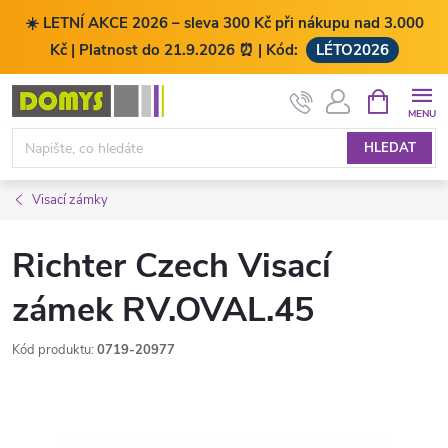
☀️ LETNÍ AKCE 2026 – sleva 300 Kč při nákupu nad 3.000
Kč | Platnost do 21.9.2026 ⏰ | Kód:
LÉTO2026
Přejít
NÁKUPNÍ
KOŠÍK
na
obsah
HLEDAT
Visací zámky
Richter Czech Visací
zámek RV.OVAL.45
Kód produktu:
0719-20977