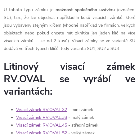
U tohoto typu zámku je
možnost společného uzávěru
(označení
SU), tzn., že lze objednat například 5 kusů visacích zámků, které
jsou vybaveny stejným klíčem (vhodné například ve firmách, velkých
objektech nebo pokud chcete mít zkrátka jen jeden klíč na více
visacích zámků - lze od 2 kusů). Visací zámky se ve variantě SU
dodává ve třech typech klíčů, tedy varianta SU1, SU2 a SU3.
Litinový visací zámek
RV.OVAL se vyrábí ve
variantách:
Visací zámek RV.OVAL.32
- mini zámek
Visací zámek RV.OVAL.38
- malý zámek
Visací zámek RV.OVAL.45
- střední zámek
Visací zámek RV.OVAL.52
- velký zámek