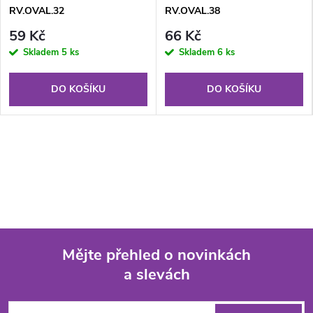
RV.OVAL.32
RV.OVAL.38
59 Kč
66 Kč
Skladem
5 ks
Skladem
6 ks
DO KOŠÍKU
DO KOŠÍKU
Mějte přehled o novinkách
a slevách
Z