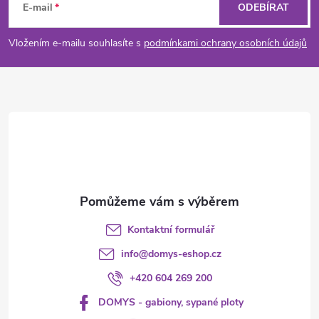
á
E-mail
ODEBÍRAT
p
Vložením e-mailu souhlasíte s
podmínkami ochrany osobních údajů
a
t
í
Kontaktní formulář
info
@
domys-eshop.cz
+420 604 269 200
DOMYS - gabiony, sypané ploty