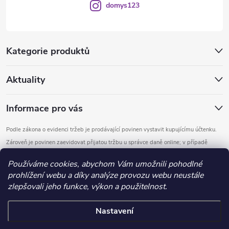
domys123
Kategorie produktů
Aktuality
Informace pro vás
Podle zákona o evidenci tržeb je prodávající povinen vystavit kupujícímu účtenku.
Zároveň je povinen zaevidovat přijatou tržbu u správce daně online; v případě
technického výpadku pak nejpozději do 48 hodin.
Používáme cookies, abychom Vám umožnili pohodlné
prohlížení webu a díky analýze provozu webu neustále
Copyright 2026
DOMYS
. Všechna práva vyhrazena.
Upravit nastavení
zlepšovali jeho funkce, výkon a použitelnost.
cookies
Nastavení
Vytvořil Shoptet