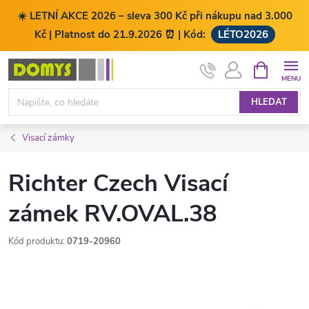
☀️ LETNÍ AKCE 2026 – sleva 300 Kč při nákupu nad 3.000
Kč | Platnost do 21.9.2026 ⏰ | Kód:
LÉTO2026
Přejít
NÁKUPNÍ
KOŠÍK
na
obsah
HLEDAT
Visací zámky
Richter Czech Visací
zámek RV.OVAL.38
Kód produktu:
0719-20960