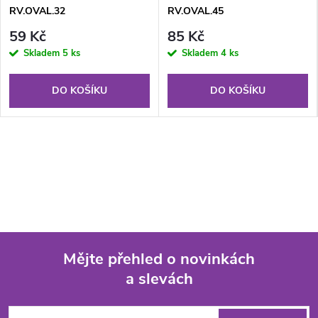
RV.OVAL.32
RV.OVAL.45
59 Kč
85 Kč
Skladem
5 ks
Skladem
4 ks
DO KOŠÍKU
DO KOŠÍKU
Mějte přehled o novinkách
a slevách
Z