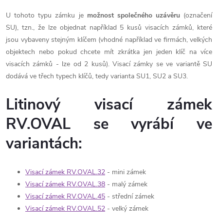
U tohoto typu zámku je
možnost společného uzávěru
(označení
SU), tzn., že lze objednat například 5 kusů visacích zámků, které
jsou vybaveny stejným klíčem (vhodné například ve firmách, velkých
objektech nebo pokud chcete mít zkrátka jen jeden klíč na více
visacích zámků - lze od 2 kusů). Visací zámky se ve variantě SU
dodává ve třech typech klíčů, tedy varianta SU1, SU2 a SU3.
Litinový visací zámek
RV.OVAL se vyrábí ve
variantách:
Visací zámek RV.OVAL.32
- mini zámek
Visací zámek RV.OVAL.38
- malý zámek
Visací zámek RV.OVAL.45
- střední zámek
Visací zámek RV.OVAL.52
- velký zámek