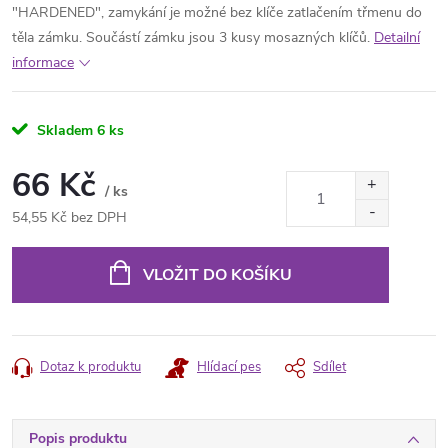
"HARDENED", zamykání je možné bez klíče zatlačením třmenu do
těla zámku. Součástí zámku jsou 3 kusy mosazných klíčů.
Detailní
informace
Skladem
6 ks
66 Kč
/ ks
54,55 Kč bez DPH
Měrná
cena:
VLOŽIT DO KOŠÍKU
Dotaz k produktu
Hlídací pes
Sdílet
Popis produktu