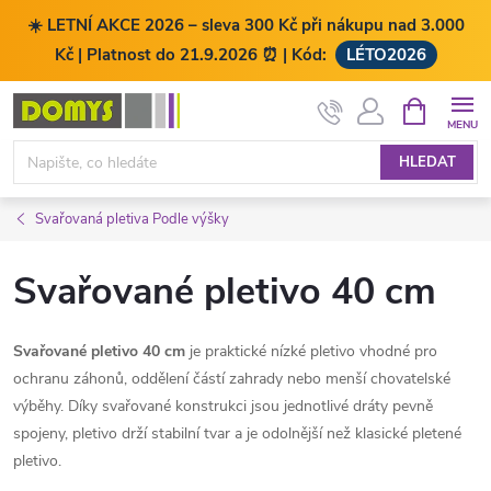
☀️ LETNÍ AKCE 2026 – sleva 300 Kč při nákupu nad 3.000
Kč | Platnost do 21.9.2026 ⏰ | Kód:
LÉTO2026
Přejít
NÁKUPNÍ
KOŠÍK
na
obsah
HLEDAT
Svařovaná pletiva Podle výšky
Svařované pletivo 40 cm
Svařované pletivo 40 cm
je praktické nízké pletivo vhodné pro
ochranu záhonů, oddělení částí zahrady nebo menší chovatelské
výběhy. Díky svařované konstrukci jsou jednotlivé dráty pevně
spojeny, pletivo drží stabilní tvar a je odolnější než klasické pletené
pletivo.