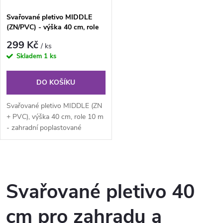
í
s
Svařované pletivo MIDDLE
p
(ZN/PVC) - výška 40 cm, role
p
10 m
r
299 Kč
/ ks
r
Skladem
1 ks
o
o
DO KOŠÍKU
d
d
Svařované pletivo MIDDLE (ZN
u
+ PVC), výška 40 cm, role 10 m
- zahradní poplastované
u
svařované pletivo v rolích (ZN
k
+...
k
O
t
t
v
Svařované pletivo 40
ů
ů
l
cm pro zahradu a