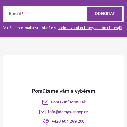
Z
á
E-mail
ODEBÍRAT
p
Vložením e-mailu souhlasíte s
podmínkami ochrany osobních údajů
a
t
í
Kontaktní formulář
info
@
domys-eshop.cz
+420 604 269 200