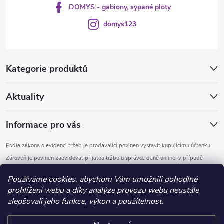
DOMYS - gabiony, sypané ploty
domys123
Kategorie produktů
Aktuality
Informace pro vás
Podle zákona o evidenci tržeb je prodávající povinen vystavit kupujícímu účtenku.
Zároveň je povinen zaevidovat přijatou tržbu u správce daně online; v případě
technického výpadku pak nejpozději do 48 hodin.
Používáme cookies, abychom Vám umožnili pohodlné
prohlížení webu a díky analýze provozu webu neustále
Copyright 2026
DOMYS
. Všechna práva vyhrazena.
Upravit nastavení
zlepšovali jeho funkce, výkon a použitelnost.
cookies