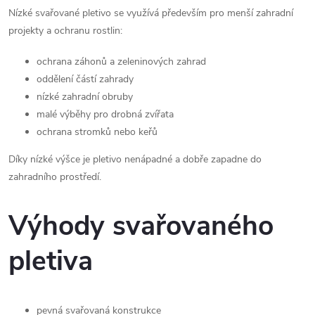
ý
Nízké svařované pletivo se využívá především pro menší zahradní
p
projekty a ochranu rostlin:
i
ochrana záhonů a zeleninových zahrad
s
oddělení částí zahrady
nízké zahradní obruby
u
malé výběhy pro drobná zvířata
ochrana stromků nebo keřů
Díky nízké výšce je pletivo nenápadné a dobře zapadne do
zahradního prostředí.
Výhody svařovaného
pletiva
pevná svařovaná konstrukce