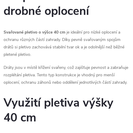
á
drobné oplocení
d
a
Svařované pletivo o výšce 40 cm
je ideální pro nízké oplocení a
c
ochranu různých částí zahrady. Díky pevně svařovaným spojům
drátů si pletivo zachovává stabilní tvar ok a je odolnější než běžné
í
pletené pletivo.
p
Dráty jsou v místě křížení svařeny, což zajišťuje pevnost a zabraňuje
r
rozplétání pletiva. Tento typ konstrukce je vhodný pro menší
oplocení, ochranu záhonů nebo oddělení jednotlivých částí zahrady.
v
k
Využití pletiva výšky
y
40 cm
v