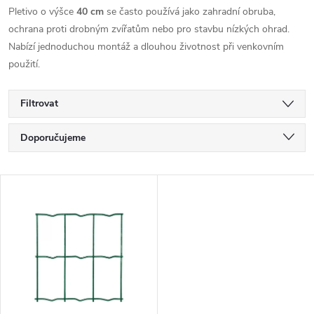
Pletivo o výšce
40 cm
se často používá jako zahradní obruba,
ochrana proti drobným zvířatům nebo pro stavbu nízkých ohrad.
Nabízí jednoduchou montáž a dlouhou životnost při venkovním
použití.
Filtrovat
Ř
Doporučujeme
a
Nejlevnější
V
Nejdražší
z
ý
Nejprodávanější
e
p
Abecedně
n
i