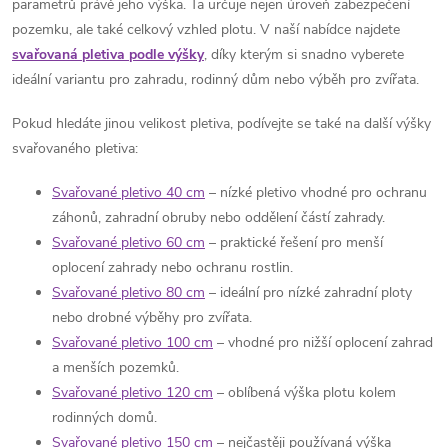
parametrů právě jeho výška. Ta určuje nejen úroveň zabezpečení
pozemku, ale také celkový vzhled plotu. V naší nabídce najdete
svařovaná pletiva podle výšky
, díky kterým si snadno vyberete
ideální variantu pro zahradu, rodinný dům nebo výběh pro zvířata.
Pokud hledáte jinou velikost pletiva, podívejte se také na další výšky
svařovaného pletiva:
Svařované pletivo 40 cm
– nízké pletivo vhodné pro ochranu
záhonů, zahradní obruby nebo oddělení částí zahrady.
Svařované pletivo 60 cm
– praktické řešení pro menší
oplocení zahrady nebo ochranu rostlin.
Svařované pletivo 80 cm
– ideální pro nízké zahradní ploty
nebo drobné výběhy pro zvířata.
Svařované pletivo 100 cm
– vhodné pro nižší oplocení zahrad
a menších pozemků.
Svařované pletivo 120 cm
– oblíbená výška plotu kolem
rodinných domů.
Svařované pletivo 150 cm
– nejčastěji používaná výška