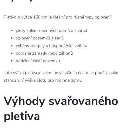
ý
p
Pletivo o výšce 150 cm je ideální pro různé typy oplocení:
i
ploty kolem rodinných domů a zahrad
s
oplocení pozemků a sadů
výběhy pro psy a hospodářská zvířata
u
ochrana zahrady nebo záhonů
oddělení částí pozemku
Tato výška pletiva je velmi univerzální a často se používá jako
standardní výška plotu pro rodinné domy.
Výhody svařovaného
pletiva