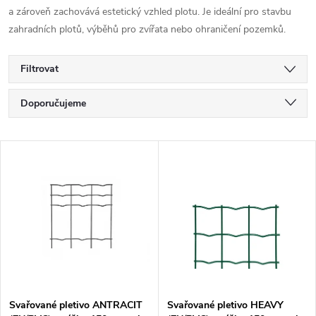
a zároveň zachovává estetický vzhled plotu. Je ideální pro stavbu
zahradních plotů, výběhů pro zvířata nebo ohraničení pozemků.
Filtrovat
Ř
Doporučujeme
a
Nejlevnější
V
Nejdražší
z
ý
Nejprodávanější
e
p
Abecedně
n
i
í
s
Svařované pletivo ANTRACIT
Svařované pletivo HEAVY