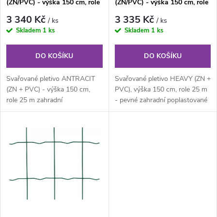
p
(ZN/PVC) - výška 150 cm, role
(ZN/PVC) - výška 150 cm, role
p
25 m
25 m
r
3 340 Kč
3 335 Kč
/ ks
/ ks
r
Skladem
1 ks
Skladem
1 ks
o
o
DO KOŠÍKU
DO KOŠÍKU
d
d
Svařované pletivo ANTRACIT
Svařované pletivo HEAVY (ZN +
u
(ZN + PVC) - výška 150 cm,
PVC), výška 150 cm, role 25 m
role 25 m zahradní
- pevné zahradní poplastované
u
poplastované svařované pletivo
svařované pletivo v rolích...
k
v rolích (ZN...
k
t
t
ů
ů