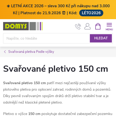
☀️ LETNÍ AKCE 2026 – sleva 300 Kč při nákupu nad 3.000
Kč | Platnost do 21.9.2026 ⏰ | Kód:
LÉTO2026
Přejít
NÁKUPNÍ
KOŠÍK
na
obsah
HLEDAT
Svařovaná pletiva Podle výšky
Svařované pletivo 150 cm
Svařované pletivo 150 cm
patří mezi nejčastěji používané výšky
plotového pletiva pro oplocení zahrad, rodinných domů a pozemků.
Díky pevně svařovaným spojům drátů drží pletivo stabilní tvar a je
odolnější než klasické pletené pletivo.
Pletivo o výšce
150 cm
poskytuje dostatečné zabezpečení pozemku