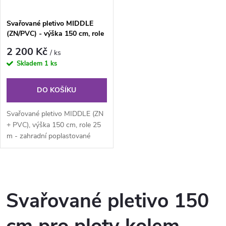
Svařované pletivo MIDDLE
(ZN/PVC) - výška 150 cm, role
25 m
2 200 Kč
/ ks
Skladem
1 ks
DO KOŠÍKU
Svařované pletivo MIDDLE (ZN
+ PVC), výška 150 cm, role 25
m - zahradní poplastované
svařované pletivo v rolích (ZN
+...
O
v
Svařované pletivo 150
l