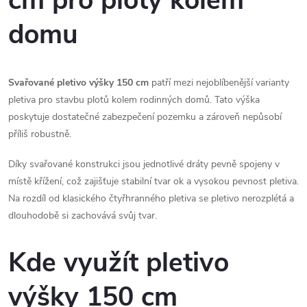
cm pro ploty kolem
á
domu
d
a
Svařované pletivo výšky 150 cm
patří mezi nejoblíbenější varianty
c
pletiva pro stavbu plotů kolem rodinných domů. Tato výška
poskytuje dostatečné zabezpečení pozemku a zároveň nepůsobí
í
příliš robustně.
p
Díky svařované konstrukci jsou jednotlivé dráty pevně spojeny v
r
místě křížení, což zajišťuje stabilní tvar ok a vysokou pevnost pletiva.
Na rozdíl od klasického čtyřhranného pletiva se pletivo nerozplétá a
v
dlouhodobě si zachovává svůj tvar.
k
Kde využít pletivo
y
v
výšky 150 cm