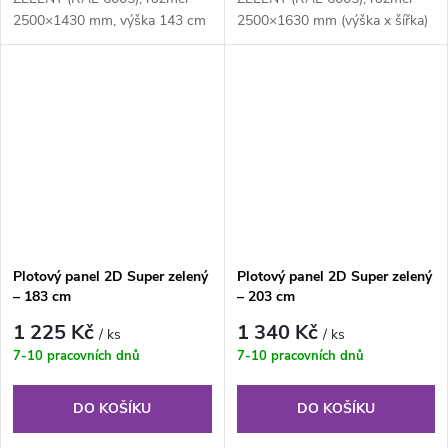
2500×1430 mm, výška 143 cm
2500×1630 mm (výška x šířka)
je svařovaný plotový panel o
je svařovaný plotový panel o
velikosti ok...
velikosti...
Plotový panel 2D Super zelený
Plotový panel 2D Super zelený
– 183 cm
– 203 cm
1 225 Kč
1 340 Kč
/ ks
/ ks
7-10 pracovních dnů
7-10 pracovních dnů
DO KOŠÍKU
DO KOŠÍKU