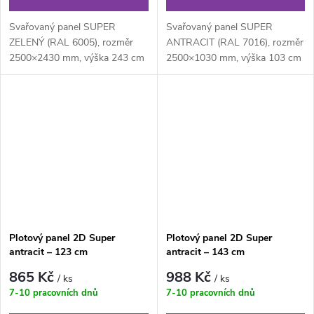
Svařovaný panel SUPER
Svařovaný panel SUPER
ZELENÝ (RAL 6005), rozměr
ANTRACIT (RAL 7016), rozměr
2500×2430 mm, výška 243 cm
2500×1030 mm, výška 103 cm
je svařovaný plotový panel o
je svařovaný plotový panel o
velikosti ok...
velikosti...
Plotový panel 2D Super
Plotový panel 2D Super
antracit – 123 cm
antracit – 143 cm
865 Kč
988 Kč
/ ks
/ ks
7-10 pracovních dnů
7-10 pracovních dnů