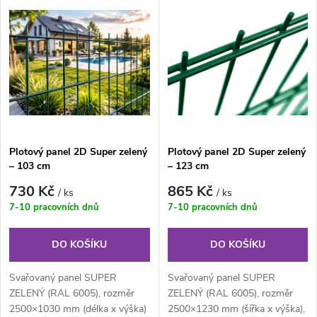
V
Nejdražší
z
ý
Nejprodávanější
e
p
Abecedně
n
i
í
s
Plotový panel 2D Super zelený
Plotový panel 2D Super zelený
p
– 103 cm
– 123 cm
p
r
730 Kč
865 Kč
/ ks
/ ks
r
7-10 pracovních dnů
7-10 pracovních dnů
o
o
DO KOŠÍKU
DO KOŠÍKU
d
d
Svařovaný panel SUPER
Svařovaný panel SUPER
u
ZELENÝ (RAL 6005), rozměr
ZELENÝ (RAL 6005), rozměr
2500×1030 mm (délka x výška)
2500×1230 mm (šířka x výška),