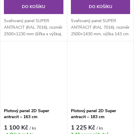
DO KOŠÍKU
DO KOŠÍKU
Svařovaný panel SUPER
Svařovaný panel SUPER
ANTRACIT (RAL 7016), rozměr
ANTRACIT (RAL 7016), rozměr
2500×1230 mm (šířka x výška),
2500×1430 mm, výška 143 cm
je svařovaný plotový panel o...
je svařovaný plotový panel o
velikosti...
Plotový panel 2D Super
Plotový panel 2D Super
antracit – 163 cm
antracit – 183 cm
1 100 Kč
1 225 Kč
/ ks
/ ks