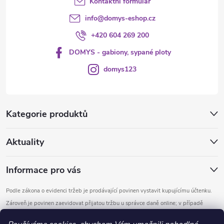
Kontaktní formulář
ý
info
@
domys-eshop.cz
p
+420 604 269 200
i
DOMYS - gabiony, sypané ploty
s
domys123
u
Kategorie produktů
Aktuality
Informace pro vás
Podle zákona o evidenci tržeb je prodávající povinen vystavit kupujícímu účtenku.
Zároveň je povinen zaevidovat přijatou tržbu u správce daně online; v případě
technického výpadku pak nejpozději do 48 hodin.