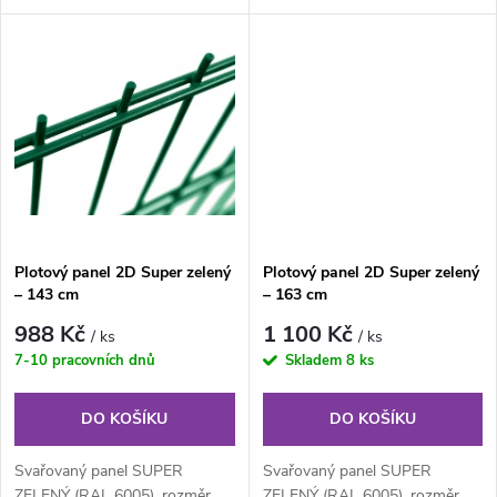
u
je svařovaný plotový panel o
je svařovaný plotový panel o
k
velikosti...
velikosti...
k
t
t
ů
ů
Plotový panel 2D Super zelený
Plotový panel 2D Super zelený
– 143 cm
– 163 cm
988 Kč
1 100 Kč
/ ks
/ ks
7-10 pracovních dnů
Skladem
8 ks
DO KOŠÍKU
DO KOŠÍKU
Svařovaný panel SUPER
Svařovaný panel SUPER
ZELENÝ (RAL 6005), rozměr
ZELENÝ (RAL 6005), rozměr