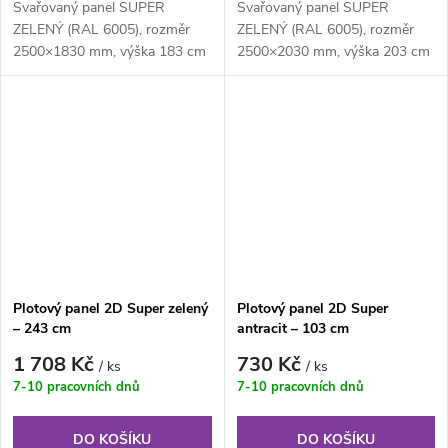
Svařovaný panel SUPER
Svařovaný panel SUPER
ZELENÝ (RAL 6005), rozměr
ZELENÝ (RAL 6005), rozměr
2500×1830 mm, výška 183 cm
2500×2030 mm, výška 203 cm
je svařovaný plotový panel o
je svařovaný plotový panel o
velikosti ok...
velikosti ok...
Plotový panel 2D Super zelený
Plotový panel 2D Super
– 243 cm
antracit – 103 cm
1 708 Kč
730 Kč
/ ks
/ ks
7-10 pracovních dnů
7-10 pracovních dnů
DO KOŠÍKU
DO KOŠÍKU