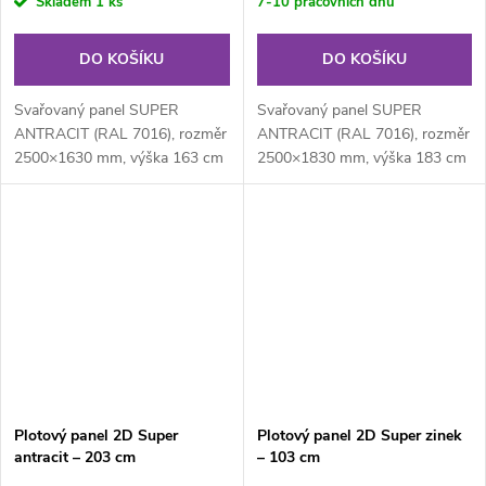
Skladem
1 ks
7-10 pracovních dnů
DO KOŠÍKU
DO KOŠÍKU
Svařovaný panel SUPER
Svařovaný panel SUPER
ANTRACIT (RAL 7016), rozměr
ANTRACIT (RAL 7016), rozměr
2500×1630 mm, výška 163 cm
2500×1830 mm, výška 183 cm
je svařovaný plotový panel o
je svařovaný plotový panel o
velikosti...
velikosti...
Plotový panel 2D Super
Plotový panel 2D Super zinek
antracit – 203 cm
– 103 cm