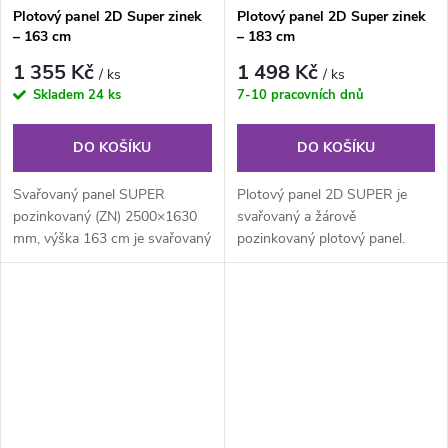
Plotový panel 2D Super zinek
Plotový panel 2D Super zinek
– 163 cm
– 183 cm
1 355 Kč
1 498 Kč
/ ks
/ ks
Skladem
24 ks
7-10 pracovních dnů
DO KOŠÍKU
DO KOŠÍKU
Svařovaný panel SUPER
Plotový panel 2D SUPER je
pozinkovaný (ZN) 2500×1630
svařovaný a žárově
mm, výška 163 cm je svařovaný
pozinkovaný plotový panel.
pozinkovaný plotový panel o
Plotový panel 2D SUPER je
velikosti...
vhodný pro oplocení...