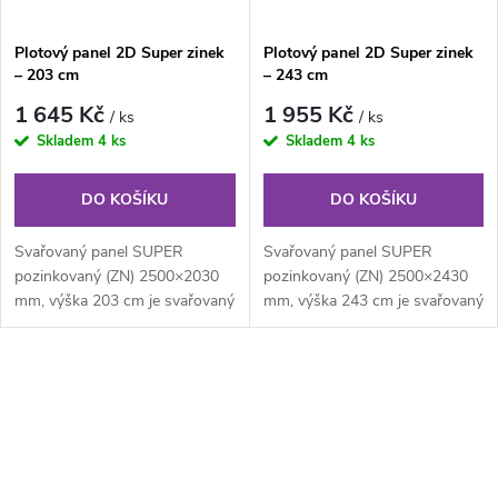
Plotový panel 2D Super zinek
Plotový panel 2D Super zinek
– 203 cm
– 243 cm
1 645 Kč
1 955 Kč
/ ks
/ ks
Skladem
4 ks
Skladem
4 ks
DO KOŠÍKU
DO KOŠÍKU
Svařovaný panel SUPER
Svařovaný panel SUPER
pozinkovaný (ZN) 2500×2030
pozinkovaný (ZN) 2500×2430
mm, výška 203 cm je svařovaný
mm, výška 243 cm je svařovaný
pozinkovaný plotový panel o
pozinkovaný plotový panel o
velikosti...
velikosti...
O
v
l