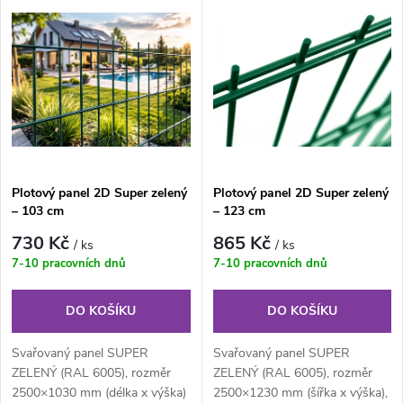
V
Nejdražší
z
ý
Nejprodávanější
e
p
Abecedně
n
i
í
s
Plotový panel 2D Super zelený
Plotový panel 2D Super zelený
p
– 103 cm
– 123 cm
p
r
730 Kč
865 Kč
/ ks
/ ks
r
7-10 pracovních dnů
7-10 pracovních dnů
o
o
DO KOŠÍKU
DO KOŠÍKU
d
d
Svařovaný panel SUPER
Svařovaný panel SUPER
u
ZELENÝ (RAL 6005), rozměr
ZELENÝ (RAL 6005), rozměr
2500×1030 mm (délka x výška)
2500×1230 mm (šířka x výška),