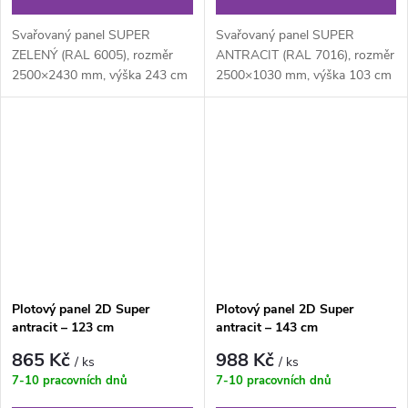
Svařovaný panel SUPER
Svařovaný panel SUPER
ZELENÝ (RAL 6005), rozměr
ANTRACIT (RAL 7016), rozměr
2500×2430 mm, výška 243 cm
2500×1030 mm, výška 103 cm
je svařovaný plotový panel o
je svařovaný plotový panel o
velikosti ok...
velikosti...
Plotový panel 2D Super
Plotový panel 2D Super
antracit – 123 cm
antracit – 143 cm
865 Kč
988 Kč
/ ks
/ ks
7-10 pracovních dnů
7-10 pracovních dnů