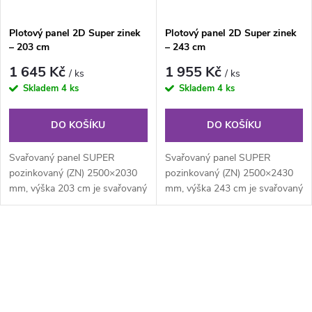
Plotový panel 2D Super zinek
Plotový panel 2D Super zinek
– 203 cm
– 243 cm
1 645 Kč
1 955 Kč
/ ks
/ ks
Skladem
4 ks
Skladem
4 ks
DO KOŠÍKU
DO KOŠÍKU
Svařovaný panel SUPER
Svařovaný panel SUPER
pozinkovaný (ZN) 2500×2030
pozinkovaný (ZN) 2500×2430
mm, výška 203 cm je svařovaný
mm, výška 243 cm je svařovaný
pozinkovaný plotový panel o
pozinkovaný plotový panel o
velikosti...
velikosti...
O
v
l