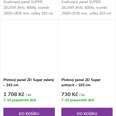
Svařovaný panel SUPER
Svařovaný panel SUPER
ZELENÝ (RAL 6005), rozměr
ZELENÝ (RAL 6005), rozměr
2500×1830 mm, výška 183 cm
2500×2030 mm, výška 203 cm
je svařovaný plotový panel o
je svařovaný plotový panel o
velikosti ok...
velikosti ok...
Plotový panel 2D Super zelený
Plotový panel 2D Super
– 243 cm
antracit – 103 cm
1 708 Kč
730 Kč
/ ks
/ ks
7-10 pracovních dnů
7-10 pracovních dnů
DO KOŠÍKU
DO KOŠÍKU