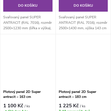
DO KOŠÍKU
DO KOŠÍKU
Svařovaný panel SUPER
Svařovaný panel SUPER
ANTRACIT (RAL 7016), rozměr
ANTRACIT (RAL 7016), rozměr
2500×1230 mm (šířka x výška),
2500×1430 mm, výška 143 cm
je svařovaný plotový panel o...
je svařovaný plotový panel o
velikosti...
Plotový panel 2D Super
Plotový panel 2D Super
antracit – 163 cm
antracit – 183 cm
1 100 Kč
1 225 Kč
/ ks
/ ks