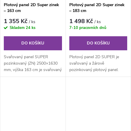
Plotový panel 2D Super zinek
Plotový panel 2D Super zinek
– 163 cm
– 183 cm
1 355 Kč
1 498 Kč
/ ks
/ ks
Skladem
24 ks
7-10 pracovních dnů
DO KOŠÍKU
DO KOŠÍKU
Svařovaný panel SUPER
Plotový panel 2D SUPER je
pozinkovaný (ZN) 2500×1630
svařovaný a žárově
mm, výška 163 cm je svařovaný
pozinkovaný plotový panel.
pozinkovaný plotový panel o
Plotový panel 2D SUPER je
velikosti...
vhodný pro oplocení...