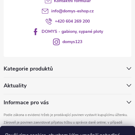
Kontaktní formulář
ý
info
@
domys-eshop.cz
p
+420 604 269 200
i
DOMYS - gabiony, sypané ploty
s
domys123
u
Kategorie produktů
Aktuality
Informace pro vás
Podle zákona o evidenci tržeb je prodávající povinen vystavit kupujícímu účtenku.
Zároveň je povinen zaevidovat přijatou tržbu u správce daně online; v případě
technického výpadku pak nejpozději do 48 hodin.