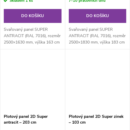
Skladem
1 ks
7-10 pracovních dnů
DO KOŠÍKU
DO KOŠÍKU
Svařovaný panel SUPER
Svařovaný panel SUPER
ANTRACIT (RAL 7016), rozměr
ANTRACIT (RAL 7016), rozměr
2500×1630 mm, výška 163 cm
2500×1830 mm, výška 183 cm
je svařovaný plotový panel o
je svařovaný plotový panel o
velikosti...
velikosti...
Plotový panel 2D Super
Plotový panel 2D Super zinek
antracit – 203 cm
– 103 cm