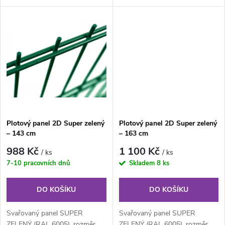
u
je svařovaný plotový panel o
je svařovaný plotový panel o
k
velikosti...
velikosti...
k
t
t
ů
ů
Plotový panel 2D Super zelený
Plotový panel 2D Super zelený
– 143 cm
– 163 cm
988 Kč
1 100 Kč
/ ks
/ ks
7-10 pracovních dnů
Skladem
8 ks
DO KOŠÍKU
DO KOŠÍKU
Svařovaný panel SUPER
Svařovaný panel SUPER
ZELENÝ (RAL 6005), rozměr
ZELENÝ (RAL 6005), rozměr