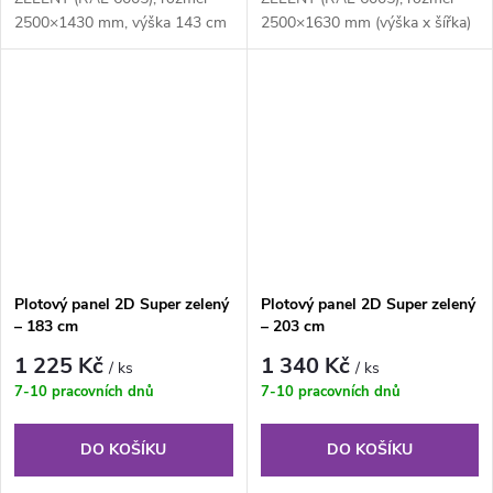
2500×1430 mm, výška 143 cm
2500×1630 mm (výška x šířka)
je svařovaný plotový panel o
je svařovaný plotový panel o
velikosti ok...
velikosti...
Plotový panel 2D Super zelený
Plotový panel 2D Super zelený
– 183 cm
– 203 cm
1 225 Kč
1 340 Kč
/ ks
/ ks
7-10 pracovních dnů
7-10 pracovních dnů
DO KOŠÍKU
DO KOŠÍKU