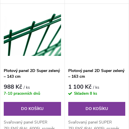
u
je svařovaný plotový panel o
je svařovaný plotový panel o
k
velikosti...
velikosti...
k
t
t
ů
ů
Plotový panel 2D Super zelený
Plotový panel 2D Super zelený
– 143 cm
– 163 cm
988 Kč
1 100 Kč
/ ks
/ ks
7-10 pracovních dnů
Skladem
8 ks
DO KOŠÍKU
DO KOŠÍKU
Svařovaný panel SUPER
Svařovaný panel SUPER
ZELENÝ (RAL 6005), rozměr
ZELENÝ (RAL 6005), rozměr