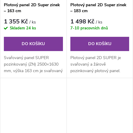
Plotový panel 2D Super zinek
Plotový panel 2D Super zinek
– 163 cm
– 183 cm
1 355 Kč
1 498 Kč
/ ks
/ ks
Skladem
24 ks
7-10 pracovních dnů
DO KOŠÍKU
DO KOŠÍKU
Svařovaný panel SUPER
Plotový panel 2D SUPER je
pozinkovaný (ZN) 2500×1630
svařovaný a žárově
mm, výška 163 cm je svařovaný
pozinkovaný plotový panel.
pozinkovaný plotový panel o
Plotový panel 2D SUPER je
velikosti...
vhodný pro oplocení...