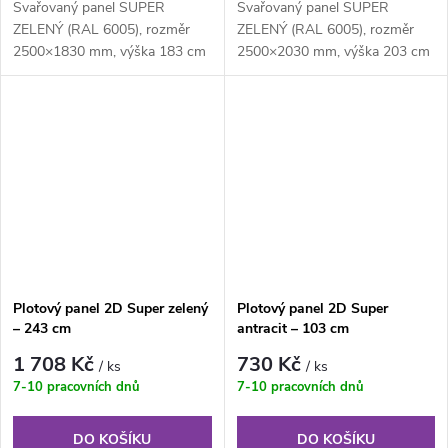
Svařovaný panel SUPER
Svařovaný panel SUPER
ZELENÝ (RAL 6005), rozměr
ZELENÝ (RAL 6005), rozměr
2500×1830 mm, výška 183 cm
2500×2030 mm, výška 203 cm
je svařovaný plotový panel o
je svařovaný plotový panel o
velikosti ok...
velikosti ok...
Plotový panel 2D Super zelený
Plotový panel 2D Super
– 243 cm
antracit – 103 cm
1 708 Kč
730 Kč
/ ks
/ ks
7-10 pracovních dnů
7-10 pracovních dnů
DO KOŠÍKU
DO KOŠÍKU