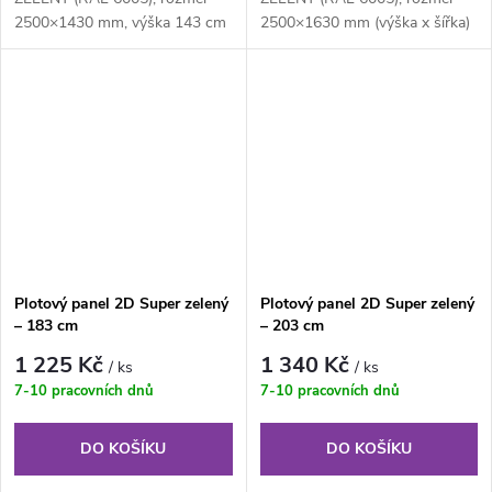
2500×1430 mm, výška 143 cm
2500×1630 mm (výška x šířka)
je svařovaný plotový panel o
je svařovaný plotový panel o
velikosti ok...
velikosti...
Plotový panel 2D Super zelený
Plotový panel 2D Super zelený
– 183 cm
– 203 cm
1 225 Kč
1 340 Kč
/ ks
/ ks
7-10 pracovních dnů
7-10 pracovních dnů
DO KOŠÍKU
DO KOŠÍKU