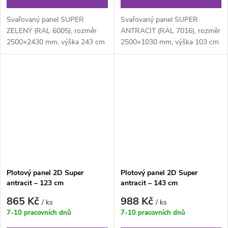
Svařovaný panel SUPER
Svařovaný panel SUPER
ZELENÝ (RAL 6005), rozměr
ANTRACIT (RAL 7016), rozměr
2500×2430 mm, výška 243 cm
2500×1030 mm, výška 103 cm
je svařovaný plotový panel o
je svařovaný plotový panel o
velikosti ok...
velikosti...
Plotový panel 2D Super
Plotový panel 2D Super
antracit – 123 cm
antracit – 143 cm
865 Kč
988 Kč
/ ks
/ ks
7-10 pracovních dnů
7-10 pracovních dnů