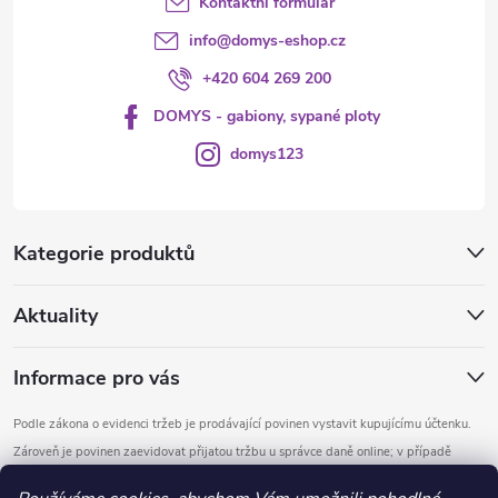
Kontaktní formulář
ý
info
@
domys-eshop.cz
p
+420 604 269 200
i
DOMYS - gabiony, sypané ploty
s
domys123
u
Kategorie produktů
Aktuality
Informace pro vás
Podle zákona o evidenci tržeb je prodávající povinen vystavit kupujícímu účtenku.
Zároveň je povinen zaevidovat přijatou tržbu u správce daně online; v případě
technického výpadku pak nejpozději do 48 hodin.