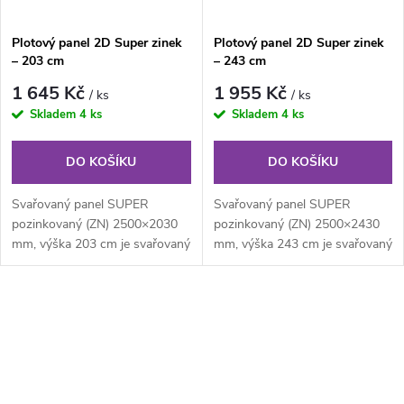
Plotový panel 2D Super zinek
Plotový panel 2D Super zinek
– 203 cm
– 243 cm
1 645 Kč
1 955 Kč
/ ks
/ ks
Skladem
4 ks
Skladem
4 ks
DO KOŠÍKU
DO KOŠÍKU
Svařovaný panel SUPER
Svařovaný panel SUPER
pozinkovaný (ZN) 2500×2030
pozinkovaný (ZN) 2500×2430
mm, výška 203 cm je svařovaný
mm, výška 243 cm je svařovaný
pozinkovaný plotový panel o
pozinkovaný plotový panel o
velikosti...
velikosti...
O
v
l