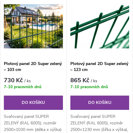
V
Nejdražší
z
ý
Nejprodávanější
e
p
Abecedně
n
i
í
s
Plotový panel 2D Super zelený
Plotový panel 2D Super zelený
p
– 103 cm
– 123 cm
p
r
730 Kč
865 Kč
/ ks
/ ks
r
7-10 pracovních dnů
7-10 pracovních dnů
o
o
DO KOŠÍKU
DO KOŠÍKU
d
d
Svařovaný panel SUPER
Svařovaný panel SUPER
u
ZELENÝ (RAL 6005), rozměr
ZELENÝ (RAL 6005), rozměr
2500×1030 mm (délka x výška)
2500×1230 mm (šířka x výška),