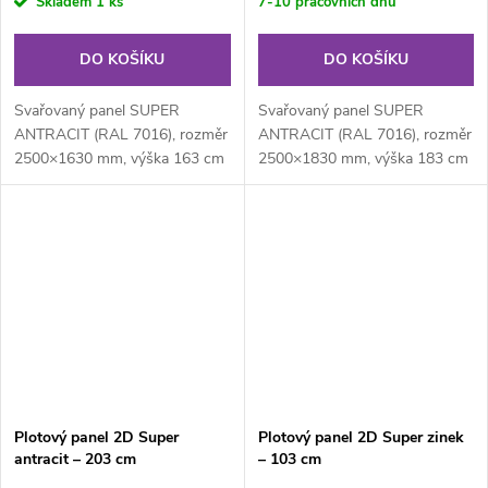
Skladem
1 ks
7-10 pracovních dnů
DO KOŠÍKU
DO KOŠÍKU
Svařovaný panel SUPER
Svařovaný panel SUPER
ANTRACIT (RAL 7016), rozměr
ANTRACIT (RAL 7016), rozměr
2500×1630 mm, výška 163 cm
2500×1830 mm, výška 183 cm
je svařovaný plotový panel o
je svařovaný plotový panel o
velikosti...
velikosti...
Plotový panel 2D Super
Plotový panel 2D Super zinek
antracit – 203 cm
– 103 cm