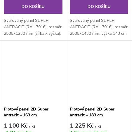
DO KOŠÍKU
DO KOŠÍKU
Svařovaný panel SUPER
Svařovaný panel SUPER
ANTRACIT (RAL 7016), rozměr
ANTRACIT (RAL 7016), rozměr
2500×1230 mm (šířka x výška),
2500×1430 mm, výška 143 cm
je svařovaný plotový panel o...
je svařovaný plotový panel o
velikosti...
Plotový panel 2D Super
Plotový panel 2D Super
antracit – 163 cm
antracit – 183 cm
1 100 Kč
1 225 Kč
/ ks
/ ks