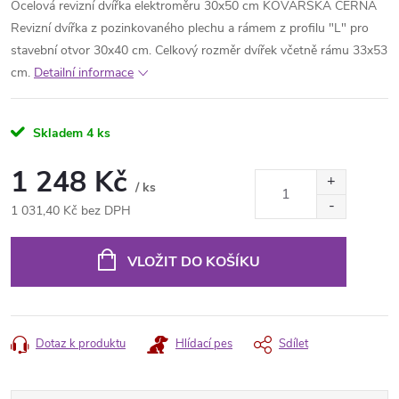
Ocelová revizní dvířka elektroměru 30x50 cm KOVÁŘSKÁ ČERNÁ
Revizní dvířka z pozinkovaného plechu a rámem z profilu "L" pro
stavební otvor 30x40 cm. Celkový rozměr dvířek včetně rámu 33x53
cm.
Detailní informace
Skladem
4 ks
1 248 Kč
/ ks
1 031,40 Kč bez DPH
Měrná
cena:
VLOŽIT DO KOŠÍKU
Dotaz k produktu
Hlídací pes
Sdílet