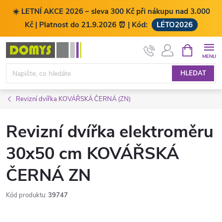
☀️ LETNÍ AKCE 2026 – sleva 300 Kč při nákupu nad 3.000
Kč | Platnost do 21.9.2026 ⏰ | Kód:
LÉTO2026
Přejít
NÁKUPNÍ
KOŠÍK
na
obsah
HLEDAT
Revizní dvířka KOVÁŘSKÁ ČERNÁ (ZN)
Revizní dvířka elektroměru
30x50 cm KOVÁŘSKÁ
ČERNÁ ZN
Kód produktu:
39747