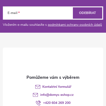
Z
p
n
r
á
í
E-mail
ODEBÍRAT
v
p
Vložením e-mailu souhlasíte s
podmínkami ochrany osobních údajů
k
a
y
t
v
ý
í
p
i
s
Kontaktní formulář
u
info
@
domys-eshop.cz
+420 604 269 200