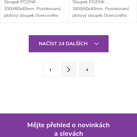
Sloupek POZINK -
Sloupek POZINK -
2000/60x40mm. Pozinkovaný
2600/60x40mm. Pozinkovaný
plotový sloupek čtvercového
plotový sloupek čtvercového
průřezu 60x40 mm, výška 200
průřezu 60x40 mm, výška 260
cm, síla stěny 1,5...
cm, síla stěny 1,5...
O
NAČÍST 24 DALŠÍCH
v
l
S
1
4
t
á
r
d
á
a
n
k
c
o
í
Mějte přehled o novinkách
v
a slevách
á