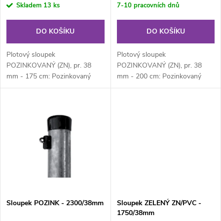
r
Skladem
13 ks
7-10 pracovních dnů
o
o
DO KOŠÍKU
DO KOŠÍKU
d
d
Plotový sloupek
Plotový sloupek
u
POZINKOVANÝ (ZN), pr. 38
POZINKOVANÝ (ZN), pr. 38
mm - 175 cm: Pozinkovaný
mm - 200 cm: Pozinkovaný
u
kulatý plotový sloupek průměru
kulatý plotový sloupek průměru
k
38 mm, výška 175 cm....
38 mm, výška 200 cm....
k
t
t
ů
ů
Sloupek POZINK - 2300/38mm
Sloupek ZELENÝ ZN/PVC -
1750/38mm