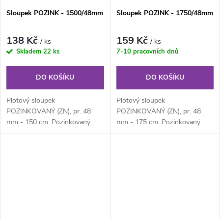
Sloupek POZINK - 1500/48mm
Sloupek POZINK - 1750/48mm
138 Kč
159 Kč
/ ks
/ ks
Skladem
22 ks
7-10 pracovních dnů
DO KOŠÍKU
DO KOŠÍKU
Plotový sloupek
Plotový sloupek
POZINKOVANÝ (ZN), pr. 48
POZINKOVANÝ (ZN), pr. 48
mm - 150 cm: Pozinkovaný
mm - 175 cm: Pozinkovaný
kulatý plotový sloupek průměru
kulatý plotový sloupek průměru
48 mm, výška 150 cm....
48 mm, výška 175 cm....