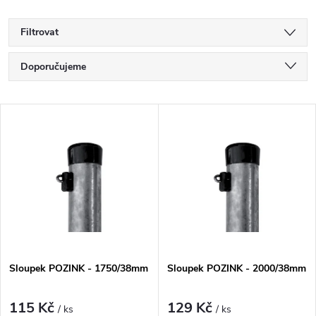
Filtrovat
Ř
Doporučujeme
a
Nejlevnější
V
Nejdražší
z
ý
Nejprodávanější
e
p
Abecedně
n
i
í
s
Sloupek POZINK - 1750/38mm
Sloupek POZINK - 2000/38mm
p
p
r
115 Kč
129 Kč
/ ks
/ ks