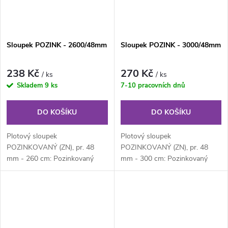
Sloupek POZINK - 2600/48mm
Sloupek POZINK - 3000/48mm
238 Kč
270 Kč
/ ks
/ ks
Skladem
9 ks
7-10 pracovních dnů
DO KOŠÍKU
DO KOŠÍKU
Plotový sloupek
Plotový sloupek
POZINKOVANÝ (ZN), pr. 48
POZINKOVANÝ (ZN), pr. 48
mm - 260 cm: Pozinkovaný
mm - 300 cm: Pozinkovaný
kulatý plotový sloupek průměru
kulatý plotový sloupek průměru
48 mm, výška 210 cm....
48 mm, výška 300 cm....