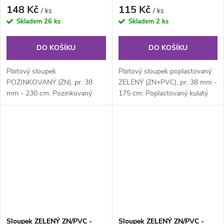
148 Kč
115 Kč
/ ks
/ ks
Skladem
26 ks
Skladem
2 ks
DO KOŠÍKU
DO KOŠÍKU
Plotový sloupek
Plotový sloupek poplastovaný
POZINKOVANÝ (ZN), pr. 38
ZELENÝ (ZN+PVC), pr. 38 mm -
mm - 230 cm: Pozinkovaný
175 cm: Poplastovaný kulatý
kulatý plotový sloupek průměru
plotový sloupek průměru 38
38 mm, výška 230 cm....
mm,...
Sloupek ZELENÝ ZN/PVC -
Sloupek ZELENÝ ZN/PVC -