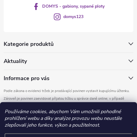
DOMYS - gabiony, sypané ploty
domys123
Kategorie produktů
Aktuality
Informace pro vás
Podle zákona o evidenci tržeb je prodávající povinen vystavit kupujícímu účtenku.
Zároveň je povinen zaevidovat přijatou tržbu u správce daně online; v případě
technického výpadku pak nejpozději do 48 hodin.
Používáme cookies, abychom Vám umožnili pohodlné
prohlížení webu a díky analýze provozu webu neustále
Copyright 2026
DOMYS
. Všechna práva vyhrazena.
Upravit nastavení
zlepšovali jeho funkce, výkon a použitelnost.
cookies