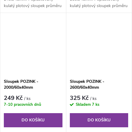
kulatý plotový sloupek průměru
kulatý plotový sloupek průměru
48 mm, výška 240 cm. Plotový
48 mm, výška 260 cm. Plotový
sloupek...
sloupek...
Sloupek POZINK -
Sloupek POZINK -
2000/60x40mm
2600/60x40mm
249 Kč
325 Kč
/ ks
/ ks
7-10 pracovních dnů
Skladem
7 ks
DO KOŠÍKU
DO KOŠÍKU