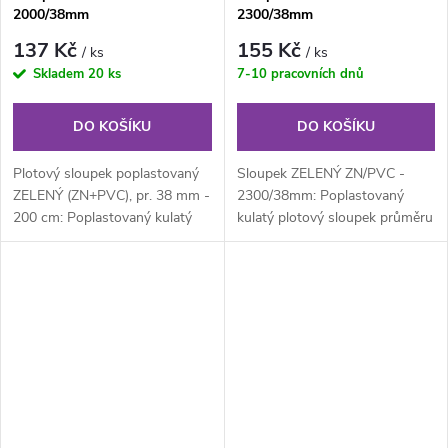
2000/38mm
2300/38mm
137 Kč
155 Kč
/ ks
/ ks
Skladem
20 ks
7-10 pracovních dnů
DO KOŠÍKU
DO KOŠÍKU
Plotový sloupek poplastovaný
Sloupek ZELENÝ ZN/PVC -
ZELENÝ (ZN+PVC), pr. 38 mm -
2300/38mm: Poplastovaný
200 cm: Poplastovaný kulatý
kulatý plotový sloupek průměru
plotový sloupek průměru 38
38 mm, výška 230 cm.
mm,...
Součástí...