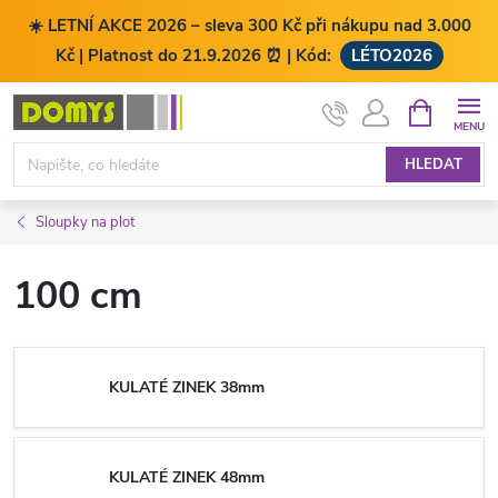
☀️ LETNÍ AKCE 2026 – sleva 300 Kč při nákupu nad 3.000
Kč | Platnost do 21.9.2026 ⏰ | Kód:
LÉTO2026
Přejít
NÁKUPNÍ
KOŠÍK
na
obsah
HLEDAT
Sloupky na plot
100 cm
KULATÉ ZINEK 38mm
KULATÉ ZINEK 48mm