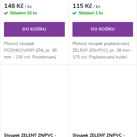
148 Kč
115 Kč
/ ks
/ ks
Skladem
26 ks
Skladem
2 ks
DO KOŠÍKU
DO KOŠÍKU
Plotový sloupek
Plotový sloupek poplastovaný
POZINKOVANÝ (ZN), pr. 38
ZELENÝ (ZN+PVC), pr. 38 mm -
mm - 230 cm: Pozinkovaný
175 cm: Poplastovaný kulatý
kulatý plotový sloupek průměru
plotový sloupek průměru 38
38 mm, výška 230 cm....
mm,...
Sloupek ZELENÝ ZN/PVC -
Sloupek ZELENÝ ZN/PVC -