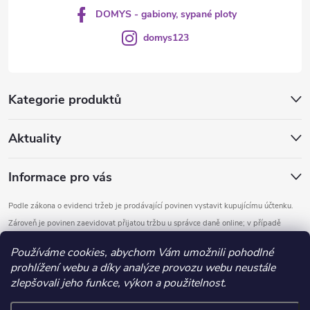
DOMYS - gabiony, sypané ploty
domys123
Kategorie produktů
Aktuality
Informace pro vás
Podle zákona o evidenci tržeb je prodávající povinen vystavit kupujícímu účtenku.
Zároveň je povinen zaevidovat přijatou tržbu u správce daně online; v případě
technického výpadku pak nejpozději do 48 hodin.
Používáme cookies, abychom Vám umožnili pohodlné
prohlížení webu a díky analýze provozu webu neustále
Copyright 2026
DOMYS
. Všechna práva vyhrazena.
Upravit nastavení
zlepšovali jeho funkce, výkon a použitelnost.
cookies