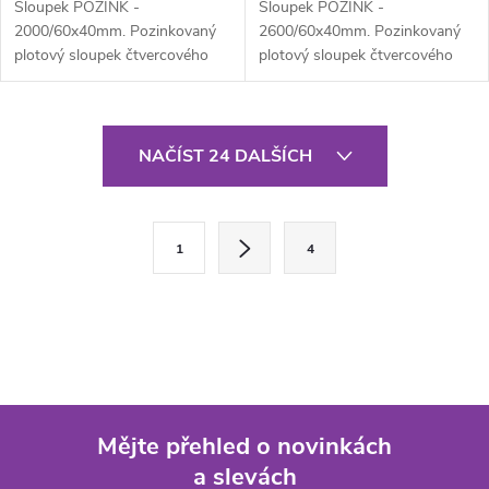
Sloupek POZINK -
Sloupek POZINK -
2000/60x40mm. Pozinkovaný
2600/60x40mm. Pozinkovaný
plotový sloupek čtvercového
plotový sloupek čtvercového
průřezu 60x40 mm, výška 200
průřezu 60x40 mm, výška 260
cm, síla stěny 1,5...
cm, síla stěny 1,5...
O
NAČÍST 24 DALŠÍCH
v
l
S
1
4
t
á
r
d
á
a
n
k
c
o
í
Mějte přehled o novinkách
v
a slevách
á