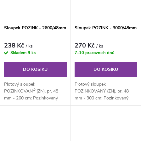
Sloupek POZINK - 2600/48mm
Sloupek POZINK - 3000/48mm
238 Kč
270 Kč
/ ks
/ ks
Skladem
9 ks
7-10 pracovních dnů
DO KOŠÍKU
DO KOŠÍKU
Plotový sloupek
Plotový sloupek
POZINKOVANÝ (ZN), pr. 48
POZINKOVANÝ (ZN), pr. 48
mm - 260 cm: Pozinkovaný
mm - 300 cm: Pozinkovaný
kulatý plotový sloupek průměru
kulatý plotový sloupek průměru
48 mm, výška 210 cm....
48 mm, výška 300 cm....