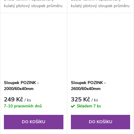
kulatý plotový sloupek průměru
kulatý plotový sloupek průměru
48 mm, výška 240 cm. Plotový
48 mm, výška 260 cm. Plotový
sloupek...
sloupek...
Sloupek POZINK -
Sloupek POZINK -
2000/60x40mm
2600/60x40mm
249 Kč
325 Kč
/ ks
/ ks
7-10 pracovních dnů
Skladem
7 ks
DO KOŠÍKU
DO KOŠÍKU