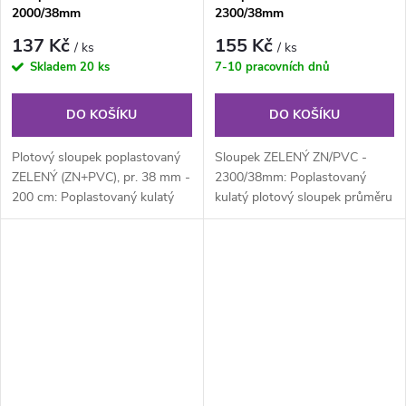
2000/38mm
2300/38mm
137 Kč
155 Kč
/ ks
/ ks
Skladem
20 ks
7-10 pracovních dnů
DO KOŠÍKU
DO KOŠÍKU
Plotový sloupek poplastovaný
Sloupek ZELENÝ ZN/PVC -
ZELENÝ (ZN+PVC), pr. 38 mm -
2300/38mm: Poplastovaný
200 cm: Poplastovaný kulatý
kulatý plotový sloupek průměru
plotový sloupek průměru 38
38 mm, výška 230 cm.
mm,...
Součástí...