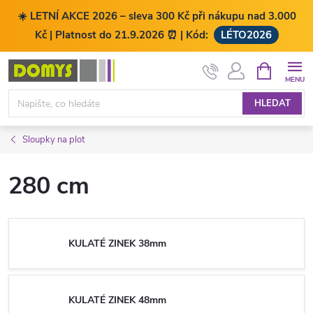
☀️ LETNÍ AKCE 2026 – sleva 300 Kč při nákupu nad 3.000
Kč | Platnost do 21.9.2026 ⏰ | Kód:
LÉTO2026
Přejít
NÁKUPNÍ
KOŠÍK
na
obsah
HLEDAT
Sloupky na plot
280 cm
KULATÉ ZINEK 38mm
KULATÉ ZINEK 48mm