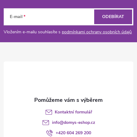
Z
p
n
r
á
í
E-mail
ODEBÍRAT
v
p
Vložením e-mailu souhlasíte s
podmínkami ochrany osobních údajů
k
a
y
t
v
ý
í
p
i
s
Kontaktní formulář
u
info
@
domys-eshop.cz
+420 604 269 200