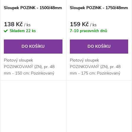
Sloupek POZINK - 1500/48mm
Sloupek POZINK - 1750/48mm
138 Kč
159 Kč
/ ks
/ ks
Skladem
22 ks
7-10 pracovních dnů
DO KOŠÍKU
DO KOŠÍKU
Plotový sloupek
Plotový sloupek
POZINKOVANÝ (ZN), pr. 48
POZINKOVANÝ (ZN), pr. 48
mm - 150 cm: Pozinkovaný
mm - 175 cm: Pozinkovaný
kulatý plotový sloupek průměru
kulatý plotový sloupek průměru
48 mm, výška 150 cm....
48 mm, výška 175 cm....