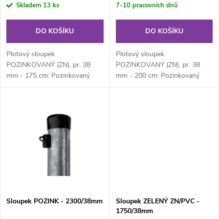
r
Skladem
13 ks
7-10 pracovních dnů
o
o
DO KOŠÍKU
DO KOŠÍKU
d
d
Plotový sloupek
Plotový sloupek
u
POZINKOVANÝ (ZN), pr. 38
POZINKOVANÝ (ZN), pr. 38
mm - 175 cm: Pozinkovaný
mm - 200 cm: Pozinkovaný
u
kulatý plotový sloupek průměru
kulatý plotový sloupek průměru
k
38 mm, výška 175 cm....
38 mm, výška 200 cm....
k
t
t
ů
ů
Sloupek POZINK - 2300/38mm
Sloupek ZELENÝ ZN/PVC -
1750/38mm