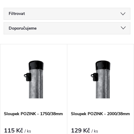
Filtrovat
Ř
Doporučujeme
a
Nejlevnější
V
Nejdražší
z
ý
Nejprodávanější
e
p
Abecedně
n
i
í
s
Sloupek POZINK - 1750/38mm
Sloupek POZINK - 2000/38mm
p
p
r
115 Kč
129 Kč
/ ks
/ ks