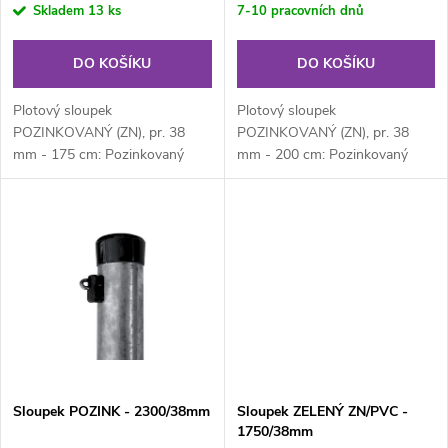
r
Skladem
13 ks
7-10 pracovních dnů
o
o
DO KOŠÍKU
DO KOŠÍKU
d
d
Plotový sloupek
Plotový sloupek
u
POZINKOVANÝ (ZN), pr. 38
POZINKOVANÝ (ZN), pr. 38
mm - 175 cm: Pozinkovaný
mm - 200 cm: Pozinkovaný
u
kulatý plotový sloupek průměru
kulatý plotový sloupek průměru
k
38 mm, výška 175 cm....
38 mm, výška 200 cm....
k
t
t
ů
ů
Sloupek POZINK - 2300/38mm
Sloupek ZELENÝ ZN/PVC -
1750/38mm