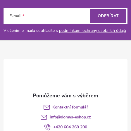
Z
p
n
r
á
í
E-mail
ODEBÍRAT
v
p
Vložením e-mailu souhlasíte s
podmínkami ochrany osobních údajů
k
a
y
t
v
ý
í
p
i
s
Kontaktní formulář
u
info
@
domys-eshop.cz
+420 604 269 200