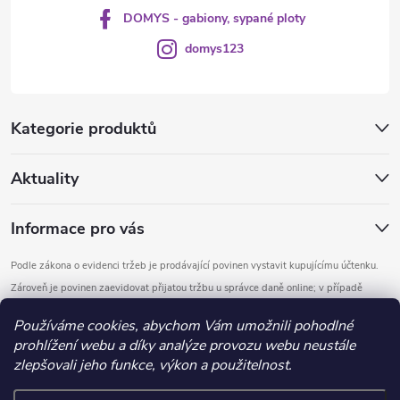
DOMYS - gabiony, sypané ploty
domys123
Kategorie produktů
Aktuality
Informace pro vás
Podle zákona o evidenci tržeb je prodávající povinen vystavit kupujícímu účtenku.
Zároveň je povinen zaevidovat přijatou tržbu u správce daně online; v případě
technického výpadku pak nejpozději do 48 hodin.
Používáme cookies, abychom Vám umožnili pohodlné
prohlížení webu a díky analýze provozu webu neustále
Copyright 2026
DOMYS
. Všechna práva vyhrazena.
Upravit nastavení
zlepšovali jeho funkce, výkon a použitelnost.
cookies