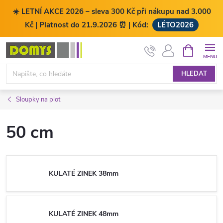
☀️ LETNÍ AKCE 2026 – sleva 300 Kč při nákupu nad 3.000
Kč | Platnost do 21.9.2026 ⏰ | Kód:
LÉTO2026
Přejít
NÁKUPNÍ
KOŠÍK
na
obsah
HLEDAT
Sloupky na plot
50 cm
KULATÉ ZINEK 38mm
KULATÉ ZINEK 48mm