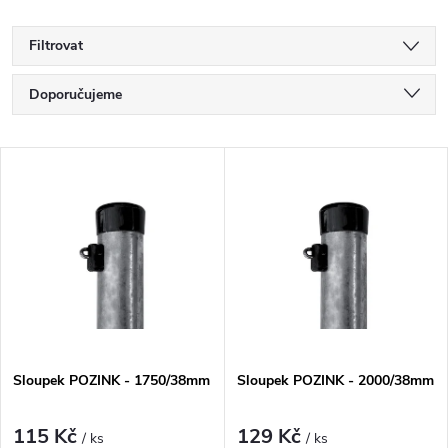
Filtrovat
Ř
Doporučujeme
a
Nejlevnější
V
Nejdražší
z
ý
Nejprodávanější
e
p
Abecedně
n
i
í
s
Sloupek POZINK - 1750/38mm
Sloupek POZINK - 2000/38mm
p
p
r
115 Kč
129 Kč
/ ks
/ ks