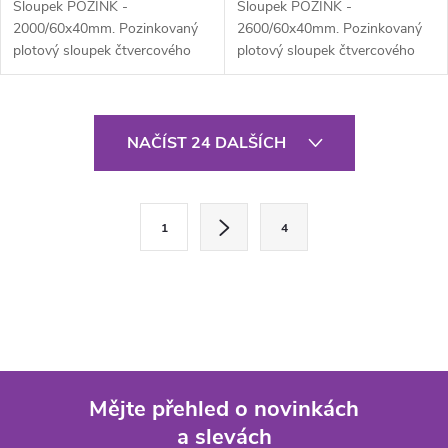
Sloupek POZINK -
Sloupek POZINK -
2000/60x40mm. Pozinkovaný
2600/60x40mm. Pozinkovaný
plotový sloupek čtvercového
plotový sloupek čtvercového
průřezu 60x40 mm, výška 200
průřezu 60x40 mm, výška 260
cm, síla stěny 1,5...
cm, síla stěny 1,5...
O
NAČÍST 24 DALŠÍCH
v
l
S
1
4
t
á
r
d
á
a
n
k
c
o
í
Mějte přehled o novinkách
v
a slevách
á