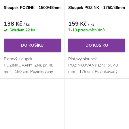
Sloupek POZINK - 1500/48mm
Sloupek POZINK - 1750/48mm
138 Kč
159 Kč
/ ks
/ ks
Skladem
22 ks
7-10 pracovních dnů
DO KOŠÍKU
DO KOŠÍKU
Plotový sloupek
Plotový sloupek
POZINKOVANÝ (ZN), pr. 48
POZINKOVANÝ (ZN), pr. 48
mm - 150 cm: Pozinkovaný
mm - 175 cm: Pozinkovaný
kulatý plotový sloupek průměru
kulatý plotový sloupek průměru
48 mm, výška 150 cm....
48 mm, výška 175 cm....