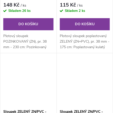
148 Kč
115 Kč
/ ks
/ ks
Skladem
26 ks
Skladem
2 ks
DO KOŠÍKU
DO KOŠÍKU
Plotový sloupek
Plotový sloupek poplastovaný
POZINKOVANÝ (ZN), pr. 38
ZELENÝ (ZN+PVC), pr. 38 mm -
mm - 230 cm: Pozinkovaný
175 cm: Poplastovaný kulatý
kulatý plotový sloupek průměru
plotový sloupek průměru 38
38 mm, výška 230 cm....
mm,...
Sloupek ZELENÝ ZN/PVC -
Sloupek ZELENÝ ZN/PVC -