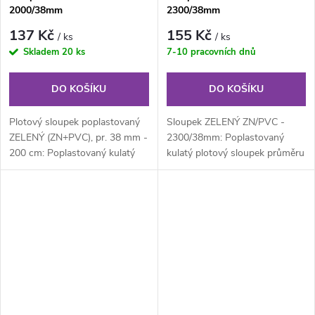
2000/38mm
2300/38mm
137 Kč
155 Kč
/ ks
/ ks
Skladem
20 ks
7-10 pracovních dnů
DO KOŠÍKU
DO KOŠÍKU
Plotový sloupek poplastovaný
Sloupek ZELENÝ ZN/PVC -
ZELENÝ (ZN+PVC), pr. 38 mm -
2300/38mm: Poplastovaný
200 cm: Poplastovaný kulatý
kulatý plotový sloupek průměru
plotový sloupek průměru 38
38 mm, výška 230 cm.
mm,...
Součástí...