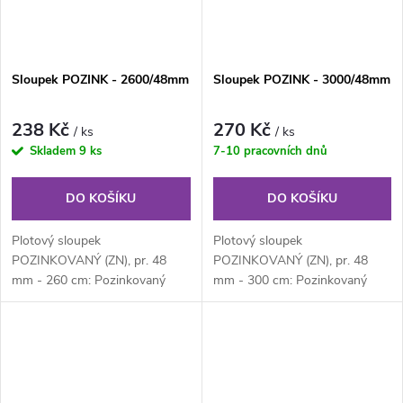
Sloupek POZINK - 2600/48mm
Sloupek POZINK - 3000/48mm
238 Kč
270 Kč
/ ks
/ ks
Skladem
9 ks
7-10 pracovních dnů
DO KOŠÍKU
DO KOŠÍKU
Plotový sloupek
Plotový sloupek
POZINKOVANÝ (ZN), pr. 48
POZINKOVANÝ (ZN), pr. 48
mm - 260 cm: Pozinkovaný
mm - 300 cm: Pozinkovaný
kulatý plotový sloupek průměru
kulatý plotový sloupek průměru
48 mm, výška 210 cm....
48 mm, výška 300 cm....