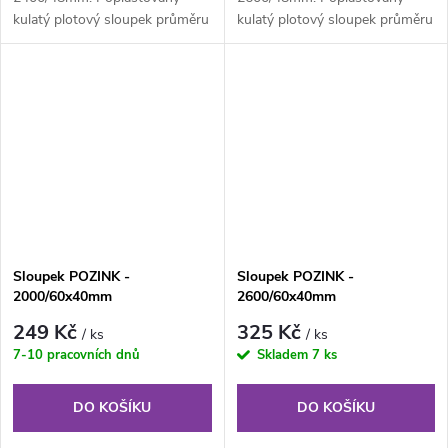
kulatý plotový sloupek průměru
kulatý plotový sloupek průměru
48 mm, výška 240 cm. Plotový
48 mm, výška 260 cm. Plotový
sloupek...
sloupek...
Sloupek POZINK -
Sloupek POZINK -
2000/60x40mm
2600/60x40mm
249 Kč
325 Kč
/ ks
/ ks
7-10 pracovních dnů
Skladem
7 ks
DO KOŠÍKU
DO KOŠÍKU